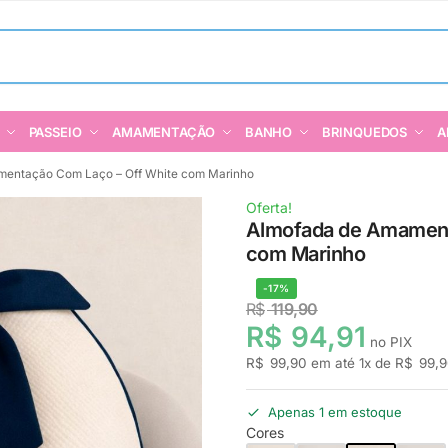
PASSEIO
AMAMENTAÇÃO
BANHO
BRINQUEDOS
A
mentação Com Laço – Off White com Marinho
Oferta!
Almofada de Amament
com Marinho
-17%
R$
119,90
R$
94,91
no PIX
R$
99,90
em até
1
x de
R$
99,9
Apenas 1 em estoque
Cores