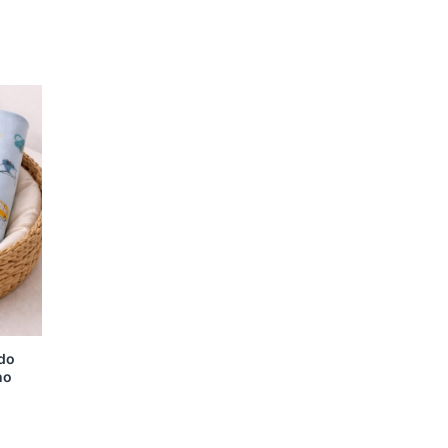
do
no