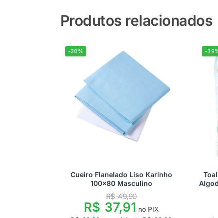
Produtos relacionados
-20%
-39
Cueiro Flanelado Liso Karinho
Toal
100×80 Masculino
Algo
R$
49,90
R$
37,91
no PIX