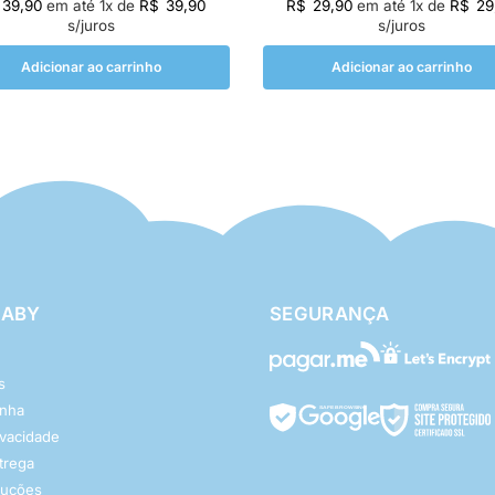
39,90
em até
1
x de
R$
39,90
R$
29,90
em até
1
x de
R$
29
s/juros
s/juros
Adicionar ao carrinho
Adicionar ao carrinho
BABY
SEGURANÇA
s
enha
rivacidade
ntrega
luções