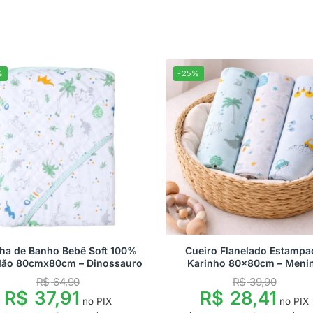
%
-25%
ha de Banho Bebê Soft 100%
Cueiro Flanelado Estampa
dão 80cmx80cm – Dinossauro
Karinho 80x80cm – Meni
R$
64,90
R$
39,90
R$
37,91
R$
28,41
no PIX
no PIX