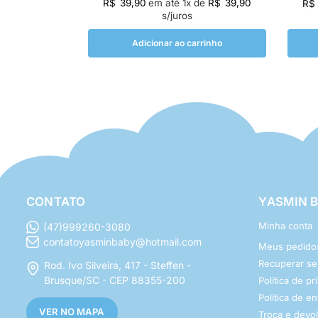
R$
39,90
em até
1
x de
R$
39,90
R$
s/juros
Adicionar ao carrinho
CONTATO
YASMIN 
Minha conta
(47)999260-3080
contatoyasminbaby@hotmail.com
Meus pedido
Recuperar s
Rod. Ivo Silveira, 417 - Steffen -
Brusque/SC - CEP 88355-200
Política de p
Política de e
VER NO MAPA
Troca e devo