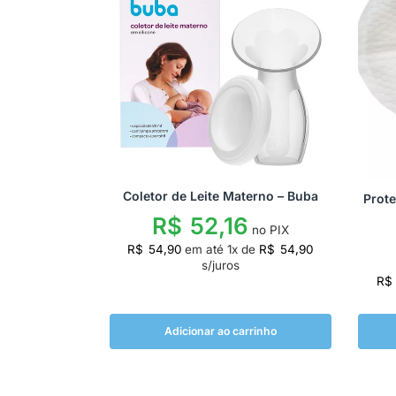
Coletor de Leite Materno – Buba
Prote
R$
52,16
no PIX
R$
54,90
em até
1
x de
R$
54,90
s/juros
R$
Adicionar ao carrinho