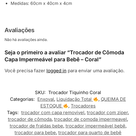
Medidas: 60cm x 40cm x 4cm
Avaliações
Não há avaliações ainda.
Seja o primeiro a avaliar “Trocador de Cômoda
Capa Impermeável para Bebê – Coral”
Você precisa fazer
logged in
para enviar uma avaliação.
SKU:
Trocador Tiquinho Coral
Categorias:
Enxoval
,
Liquidação Total
,
QUEIMA DE
ESTOQUE
,
Trocadores
Tags:
trocador com capa removivel
,
trocador com ziper
,
trocador de cômoda
,
trocador de comoda impermeavel
,
trocador de fraldas bebe
,
trocador impermeável bebê
,
trocador para bebe
,
trocador para quarto de bebê