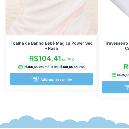
Toalha de Banho Bebê Mágica Power Sec
Travesseiro
– Rosa
C
R$
104,41
no PIX
R
R$
109,90
em até
1
x de
R$
109,90
s/juros
R$
39,9
Adicionar ao carrinho