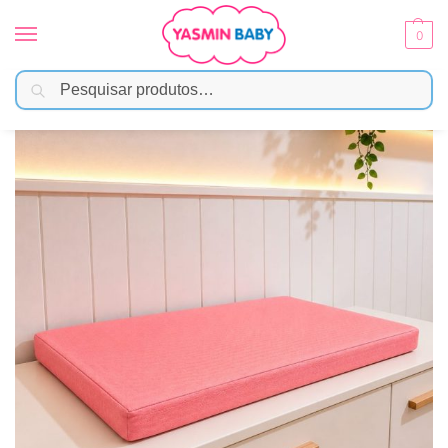
0
Pesquisar
Início
Enxoval
Trocadores
Trocador de Cômoda Capa Impermeável para Bebê – Coral
/
/
/