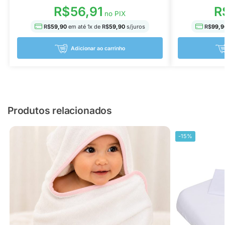
R$
56,91
R
no PIX
R$
59,90
em até
1
x de
R$
59,90
s/juros
R$
99,9
Adicionar ao carrinho
Produtos relacionados
-15%