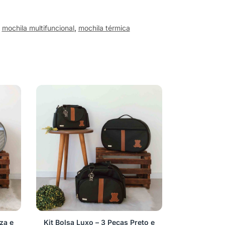
,
mochila multifuncional
,
mochila térmica
za e
Kit Bolsa Luxo – 3 Peças Preto e