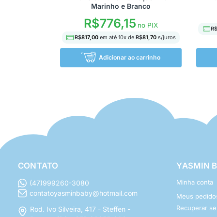
Marinho e Branco
R$
776,15
no PIX
R
R$
817,00
em até
10
x de
R$
81,70
s/juros
Adicionar ao carrinho
CONTATO
YASMIN 
Minha conta
(47)999260-3080
contatoyasminbaby@hotmail.com
Meus pedido
Recuperar s
Rod. Ivo Silveira, 417 - Steffen -