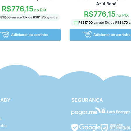
Azul Bebê
R$
776,15
no PIX
R$
776,15
no PIX
$
817,00
em até
10
x de
R$
81,70
s/juros
R$
817,00
em até
10
x de
R$
81,70
s
Adicionar ao carrinho
Adicionar ao carrinho
BABY
SEGURANÇA
s
enha