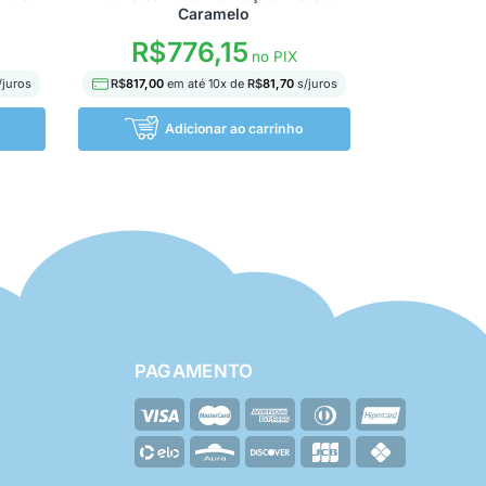
Caramelo
R$
776,15
no PIX
/juros
R$
817,00
em até
10
x de
R$
81,70
s/juros
Adicionar ao carrinho
PAGAMENTO