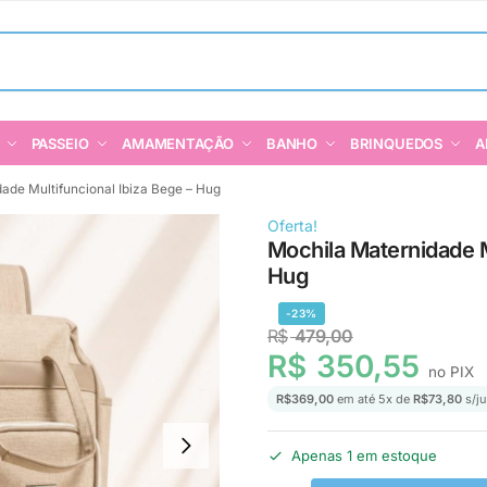
PASSEIO
AMAMENTAÇÃO
BANHO
BRINQUEDOS
A
ade Multifuncional Ibiza Bege – Hug
Oferta!
Mochila Maternidade M
Hug
-23%
R$
479,00
R$
350,55
no PIX
R$
369,00
em até
5
x de
R$
73,80
s/ju
Apenas 1 em estoque