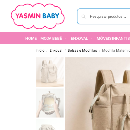
HOME
MODA BEBÊ
ENXOVAL
MÓVEIS INFANTIS
Início
Enxoval
Bolsas e Mochilas
Mochila Maternid
/
/
/