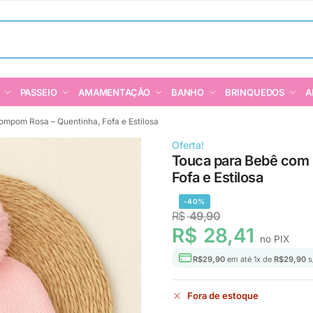
PASSEIO
AMAMENTAÇÃO
BANHO
BRINQUEDOS
A
mpom Rosa – Quentinha, Fofa e Estilosa
Oferta!
Touca para Bebê com
Fofa e Estilosa
-40%
R$
49,90
R$
28,41
no PIX
R$
29,90
em até
1
x de
R$
29,90
s
Fora de estoque