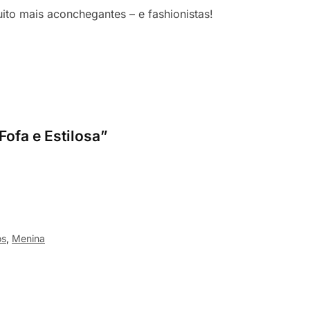
to mais aconchegantes – e fashionistas!
ofa e Estilosa”
os
,
Menina