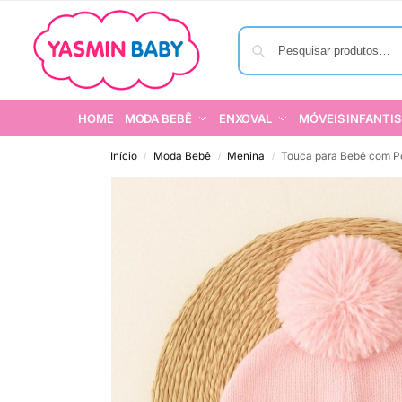
HOME
MODA BEBÊ
ENXOVAL
MÓVEIS INFANTIS
Início
Moda Bebê
Menina
Touca para Bebê com Po
/
/
/