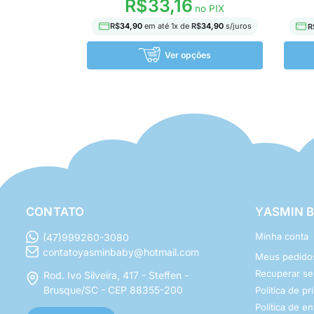
R$
33,16
no PIX
R$
34,90
em até
1
x de
R$
34,90
s/juros
R
Ver opções
CONTATO
YASMIN 
Minha conta
(47)999260-3080
contatoyasminbaby@hotmail.com
Meus pedido
Recuperar s
Rod. Ivo Silveira, 417 - Steffen -
Brusque/SC - CEP 88355-200
Política de p
Política de e