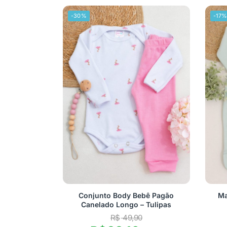
-30%
-17
Conjunto Body Bebê Pagão
Ma
Canelado Longo – Tulipas
R$
49,90