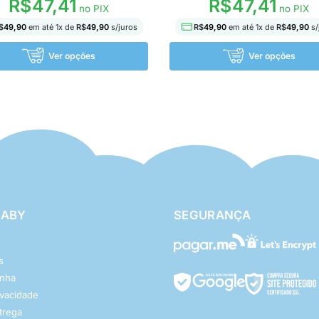
R$
47,41
R$
47,41
no PIX
no PIX
$
49,90
em até
1
x de
R$
49,90
s/juros
R$
49,90
em até
1
x de
R$
49,90
s/
Ver opções
Ver opções
BABY
SEGURANÇA
s
enha
rivacidade
ntrega