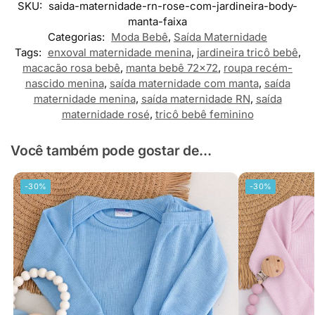
SKU:
saida-maternidade-rn-rose-com-jardineira-body-
manta-faixa
Categorias:
Moda Bebê
,
Saída Maternidade
Tags:
enxoval maternidade menina
,
jardineira tricô bebê
,
macacão rosa bebê
,
manta bebê 72x72
,
roupa recém-
nascido menina
,
saída maternidade com manta
,
saída
maternidade menina
,
saída maternidade RN
,
saída
maternidade rosé
,
tricô bebê feminino
Você também pode gostar de...
-30%
-30%