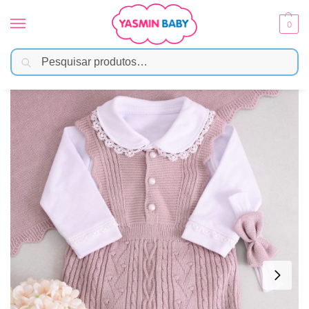
0
Pesquisar
Início
Moda Bebê
Saída Maternidade
Saída Maternidade RN Nude com Jardineira, Body, Manta e Faixa
/
/
/