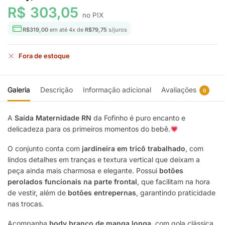
R$
303,05
no PIX
R$
319,00
em até
4
x de
R$
79,75
s/juros
Fora de estoque
Galeria
Descrição
Informação adicional
Avaliações
0
A
Saída Maternidade RN
da Fofinho é puro encanto e
delicadeza para os primeiros momentos do bebê.
O conjunto conta com
jardineira em tricô trabalhado
, com
lindos detalhes em tranças e textura vertical que deixam a
peça ainda mais charmosa e elegante. Possui
botões
perolados funcionais na parte frontal
, que facilitam na hora
de vestir, além de
botões entrepernas
, garantindo praticidade
nas trocas.
Acompanha
body branco de manga longa
, com gola clássica