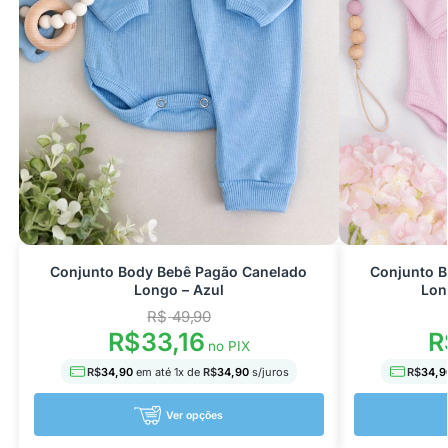
Conjunto Body Bebê Pagão Canelado
Conjunto 
Longo – Azul
Lon
R$
49,90
R$
33,16
R
no PIX
R$
34,90
em até
1
x de
R$
34,90
s/juros
R$
34,9
Ver opções