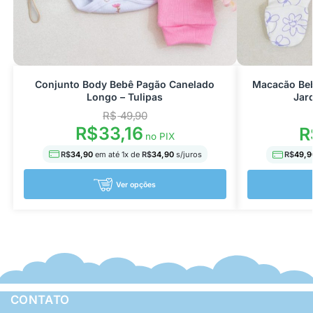
Conjunto Body Bebê Pagão Canelado
Macacão Beb
Longo – Tulipas
Jar
R$
49,90
R$
33,16
R
no PIX
R$
34,90
em até
1
x de
R$
34,90
s/juros
R$
49,9
Ver opções
CONTATO