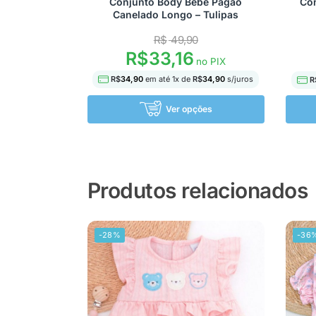
Conjunto Body Bebê Pagão
Co
Canelado Longo – Tulipas
R$
49,90
R$
33,16
no PIX
R$
34,90
em até
1
x de
R$
34,90
s/juros
R
Ver opções
Produtos relacionados
-28%
-36