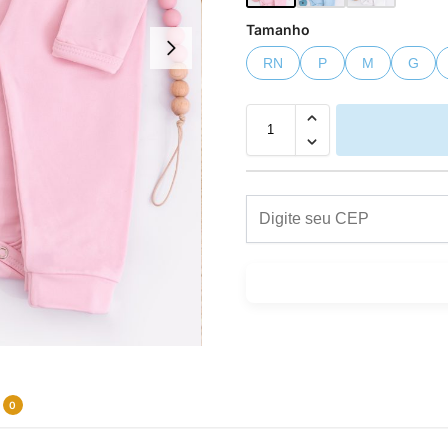
Tamanho
RN
P
M
G
0