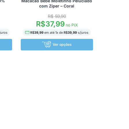
00%
Macacão Bebê Moletinho Peluciado
com Zíper – Coral
R$
59,90
R$
37,99
no PIX
juros
R$
39,99
em até
1
x de
R$
39,99
s/juros
Ver opções