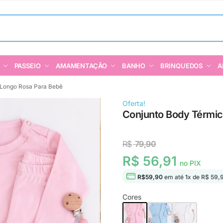
PASSEIO
AMAMENTAÇÃO
BANHO
BRINQUEDOS
A
 Longo Rosa Para Bebê
Oferta!
Conjunto Body Térmic
R$
79,90
R$ 56,91
no PIX
R$
59,90
em até
1
x de
R$ 59,
Cores