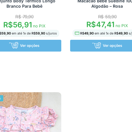
njunto Body Térmico Longo
Macacão Bebê Suedine 1
Branco Para Bebê
Algodão – Rosa
R$
79,90
R$
59,90
R$
47,41
R$
56,91
no PIX
no PIX
R$
49,90
em até
1
x de
R$
49,90
s/
$
59,90
em até
1
x de
R$
59,90
s/juros
Ver opções
Ver opções
%