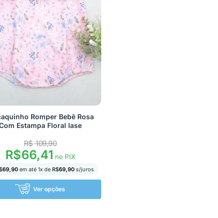
aquinho Romper Bebê Rosa
Com Estampa Floral Iase
R$
109,90
R$
66,41
no PIX
$
69,90
em até
1
x de
R$
69,90
s/juros
Ver opções