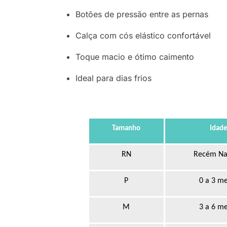
Botões de pressão entre as pernas
Calça com cós elástico confortável
Toque macio e ótimo caimento
Ideal para dias frios
Tamanho
Idad
RN
Recém Na
P
0 a 3 m
M
3 a 6 m