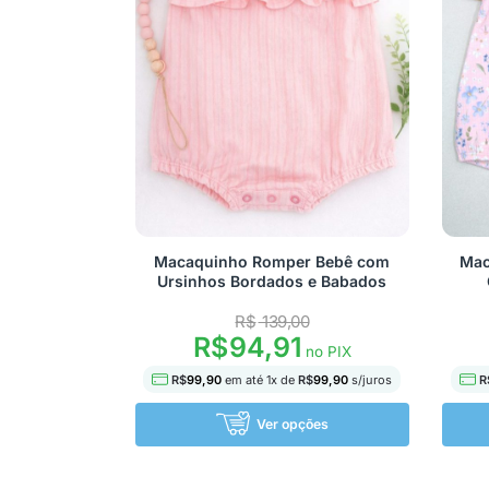
Macaquinho Romper Bebê com
Mac
Ursinhos Bordados e Babados
R$
139,00
R$
94,91
no PIX
R$
99,90
em até
1
x de
R$
99,90
s/juros
R
Ver opções