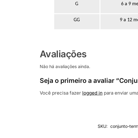
G
6 a 9 m
GG
9 a 12 m
Avaliações
Não há avaliações ainda.
Seja o primeiro a avaliar “Con
Você precisa fazer
logged in
para enviar uma
SKU:
conjunto-term