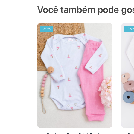
Você também pode gost
-30%
-25