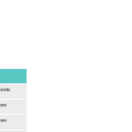
e
scido
eses
eses