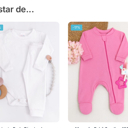
ar de...
%
-17%