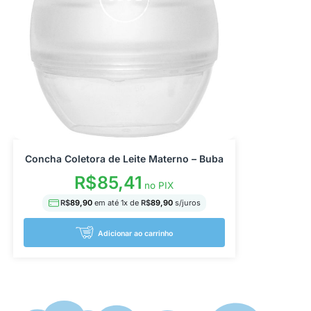
Concha Coletora de Leite Materno – Buba
R$
85,41
no PIX
R$
89,90
em até
1
x de
R$
89,90
s/juros
Adicionar ao carrinho