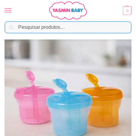
0
Pesquisar
Início
Amamentação
Acessórios
Pote Dosador para Leite em Pó Com Divisórias
/
/
/