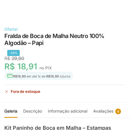
Oferta!
Fralda de Boca de Malha Neutro 100%
Algodão – Papi
-33%
R$
29,90
R$
18,91
no PIX
R$
19,90
em até
1
x de
R$
19,90
s/juros
Fora de estoque
Galeria
Descrição
Informação adicional
Avaliações
0
Kit Paninho de Boca em Malha – Estampas