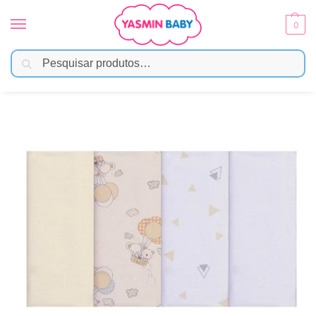
0
Pesquisar
Início
Enxoval
Fraldas e Pano de Boca
Fralda de Boca de Malha Neutro 100% Algodão – Papi
/
/
/