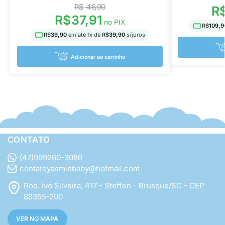
R$
46,90
R
R$
37,91
no PIX
R$
109,9
R$
39,90
em até
1
x de
R$
39,90
s/juros
Adicionar ao carrinho
CONTATO
(47)999260-3080
contatoyasminbaby@hotmail.com
Rod. Ivo Silveira, 417 - Steffen - Brusque/SC - CEP
88355-200
VER NO MAPA