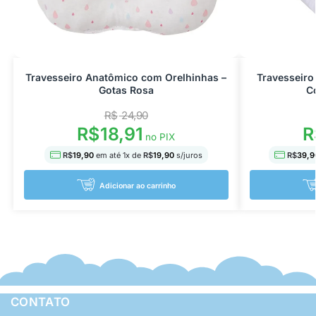
Travesseiro Anatômico com Orelhinhas –
Travesseiro
Gotas Rosa
C
R$
24,90
R$
18,91
R
no PIX
R$
19,90
em até
1
x de
R$
19,90
s/juros
R$
39,9
Adicionar ao carrinho
CONTATO