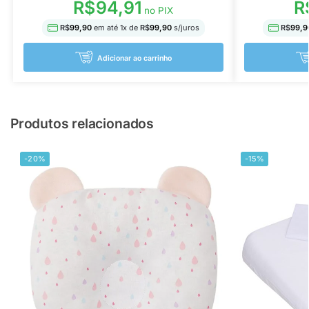
R$
94,91
R
no PIX
R$
99,90
em até
1
x de
R$
99,90
s/juros
R$
99,9
Adicionar ao carrinho
Produtos relacionados
-20%
-15%