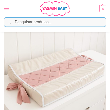
0
Pesquisar
Início
Enxoval
Trocadores
Trocador de Bebê Anatômico para Cômoda – Bege com Rose
/
/
/