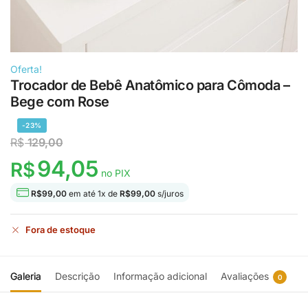
Oferta!
Trocador de Bebê Anatômico para Cômoda –
Bege com Rose
-23%
R$
129,00
94,05
R$
no PIX
R$
99,00
em até
1
x de
R$
99,00
s/juros
Fora de estoque
Galeria
Descrição
Informação adicional
Avaliações
0