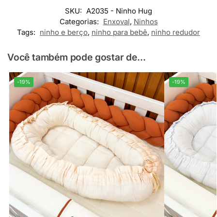
SKU:
A2035 - Ninho Hug
Categorias:
Enxoval
,
Ninhos
Tags:
ninho e berço
,
ninho para bebê
,
ninho redudor
Você também pode gostar de...
-19%
-19%