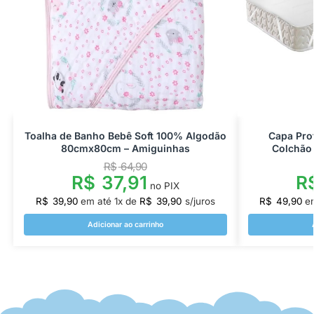
Toalha de Banho Bebê Soft 100% Algodão
Capa Pro
80cmx80cm – Amiguinhas
Colchão 
R$
64,90
R$
37,91
R
no PIX
R$
39,90
em até
1
x de
R$
39,90
s/juros
R$
49,90
e
Adicionar ao carrinho