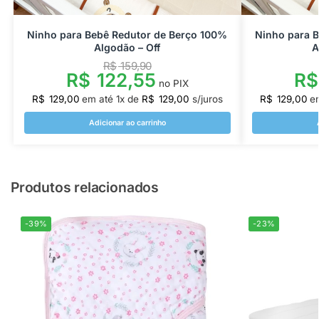
Ninho para Bebê Redutor de Berço 100%
Ninho para 
Algodão – Off
A
R$
159,90
R$
122,55
R$
no PIX
R$
129,00
em até
1
x de
R$
129,00
s/juros
R$
129,00
e
Adicionar ao carrinho
Produtos relacionados
-39%
-23%