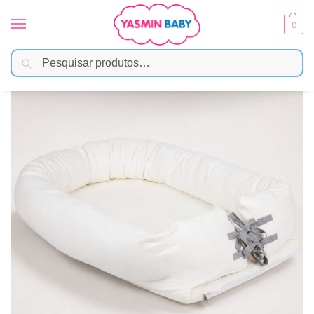
0
Pesquisar
Início
Enxoval
Ninhos
Ninho e Redutor De Berço Para Bebê Hug Off White
/
/
/