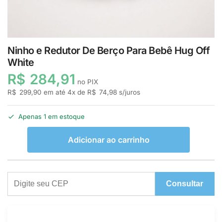
Ninho e Redutor De Berço Para Bebê Hug Off
White
R$
284,91
no PIX
R$
299,90
em até
4
x de
R$
74,98
s/juros
Apenas 1 em estoque
Adicionar ao carrinho
Consultar