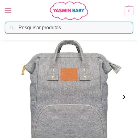
0
Pesquisar
Início
Enxoval
Bolsas e Mochilas
Mochila Maternidade Funcional Cinza
/
/
/