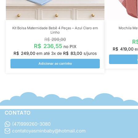
Kit Bolsa Maternidade Bebê 4 Peças – Azul Claro em
Mochila Mat
Linho
R$
299,00
R
R$
236,55
no PIX
R$
419,00
e
R$
249,00
em até
3
x de
R$
83,00
s/juros
Adicionar ao carrinho
CONTATO
(47)999260-3080
contatoyasminbaby@hotmail.com