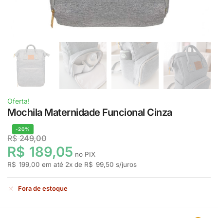
Oferta!
Mochila Maternidade Funcional Cinza
-20%
R$
249,00
R$
189,05
no PIX
R$
199,00
em até
2
x de
R$
99,50
s/juros
Fora de estoque