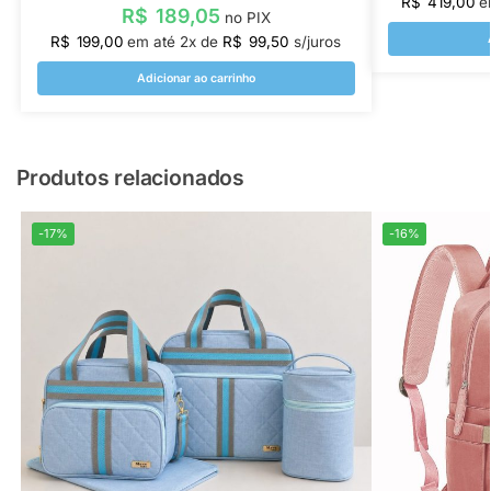
R$
419,00
e
R$
189,05
no PIX
R$
199,00
em até
2
x de
R$
99,50
s/juros
Adicionar ao carrinho
Produtos relacionados
-17%
-16%