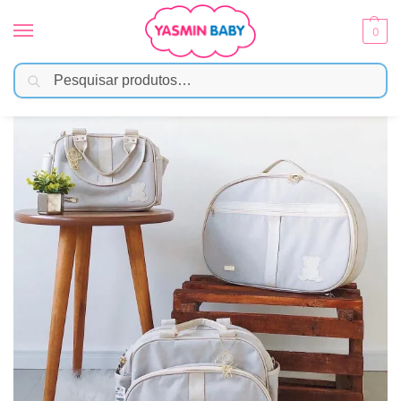
0
Pesquisar
Início
Enxoval
Bolsas e Mochilas
Kit Bolsa Luxo – 3 Peças Cinza com Branco
/
/
/