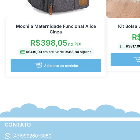
Mochila Maternidade Funcional Alice
Kit Bolsa
Cinza
R
R$
398,05
no PIX
R$
817,0
R$
419,00
em até
5
x de
R$
83,80
s/juros
Adicionar ao carrinho
CONTATO
(47)999260-3080