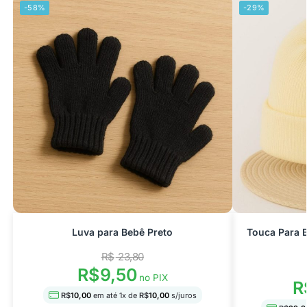
-58%
-29%
Luva para Bebê Preto
Touca Para 
R$
23,80
R$
9,50
no PIX
R
R$
10,00
em até
1
x de
R$
10,00
s/juros