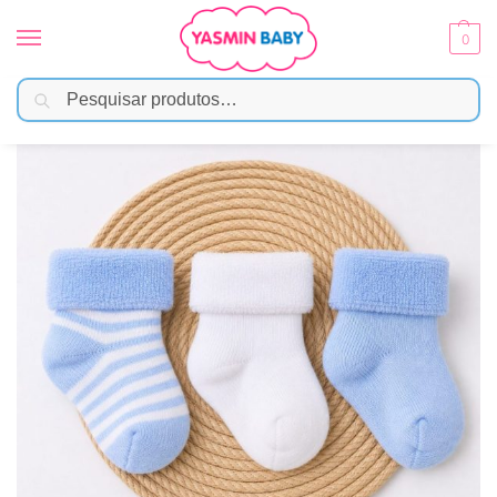
0
Pesquisar
Início
Moda Bebê
Meias e Acessórios
Kit 3 Pares Meia Bebê Atoalhada Listrada Azul
/
/
/