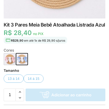
Kit 3 Pares Meia Bebê Atoalhada Listrada Azul
R$ 28,40
no PIX
R$
29,90
em até
1
x de
R$ 29,90
s/juros
Cores
Tamanho
13 á 14
14 á 15
Adicionar ao carrinho