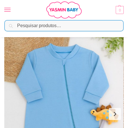
0
Pesquisar
Início
Moda Bebê
Menino
Macacão Bebê Suedine 100% Algodão – Azul
/
/
/