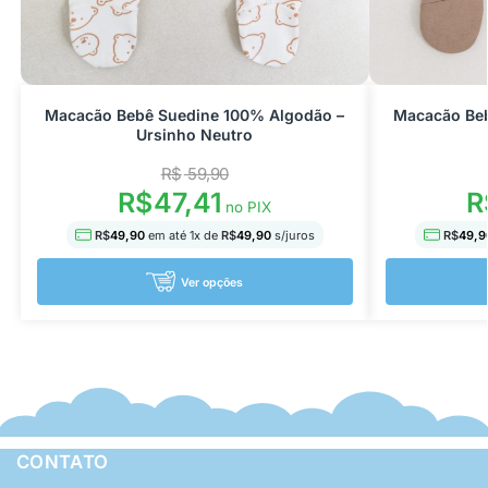
Macacão Bebê Suedine 100% Algodão –
Macacão Beb
Ursinho Neutro
R$
59,90
R$
47,41
R
no PIX
R$
49,90
em até
1
x de
R$
49,90
s/juros
R$
49,9
Ver opções
CONTATO