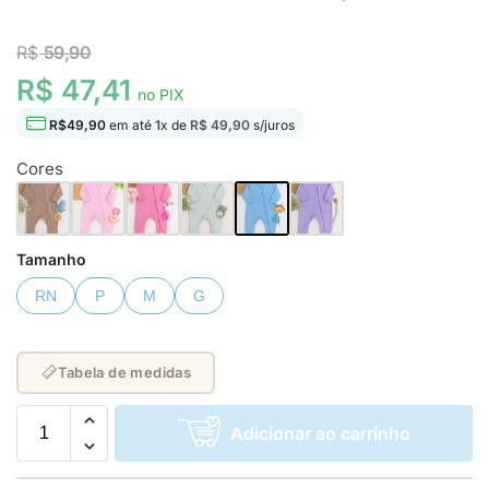
R$
59,90
R$ 47,41
no PIX
R$
49,90
em até
1
x de
R$ 49,90
s/juros
Cores
Tamanho
RN
P
M
G
Tabela de medidas
Adicionar ao carrinho