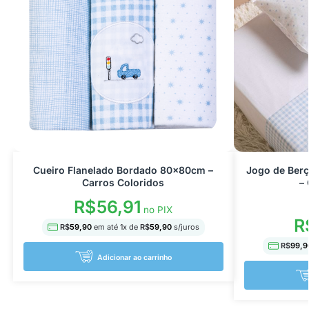
Cueiro Flanelado Bordado 80x80cm –
Jogo de Ber
Carros Coloridos
–
R$
56,91
no PIX
R
R$
59,90
em até
1
x de
R$
59,90
s/juros
R$
99,9
Adicionar ao carrinho