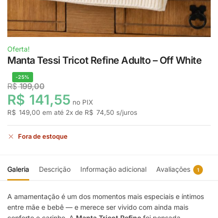
Oferta!
Manta Tessi Tricot Refine Adulto – Off White
-25%
R$
199,00
R$
141,55
no PIX
R$
149,00
em até
2
x de
R$
74,50
s/juros
Fora de estoque
Galeria
Descrição
Informação adicional
Avaliações
1
A amamentação é um dos momentos mais especiais e íntimos
entre mãe e bebê — e merece ser vivido com ainda mais
conforto e carinho. A
Manta Tricot Refine
foi pensada