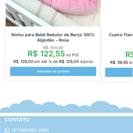
Ninho para Bebê Redutor de Berço 100%
Cueiro Flan
Algodão – Rosa
R$
159,00
R$
122,55
R
no PIX
R$
129,00
em até
1
x de
R$
129,00
s/juros
R$
39,90
e
Adicionar ao carrinho
CONTATO
(47)999260-3080