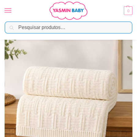
0
Pesquisar
Início
Enxoval
Mantas e Cobertores
Manta Tessi Tricot Refine Adulto – Off White
/
/
/