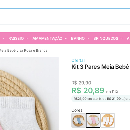
PASSEIO
AMAMENTAÇÃO
BANHO
BRINQUEDOS
A
 Meia Bebê Lisa Rosa e Branca
Oferta!
Kit 3 Pares Meia Bebê
R$
29,90
R$ 20,89
no PIX
R$
21,99
em até
1
x de
R$ 21,99
s/jur
Cores