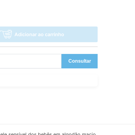
Adicionar ao carrinho
Consultar
pele sensível dos bebês em algodão macio