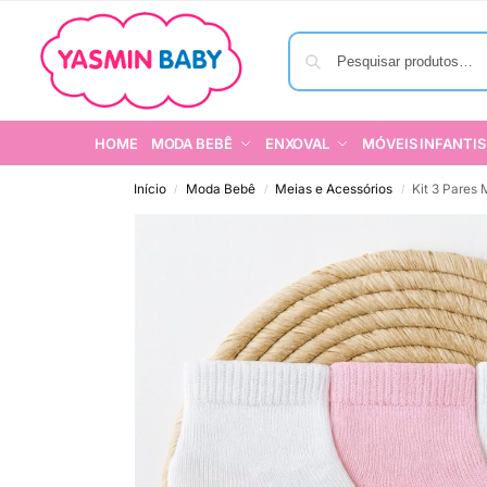
HOME
MODA BEBÊ
ENXOVAL
MÓVEIS INFANTIS
Início
Moda Bebê
Meias e Acessórios
Kit 3 Pares
/
/
/