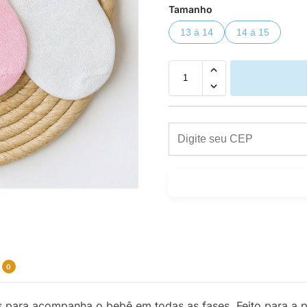
Tamanho
13 á 14
14 á 15
0
 para acompanha o bebê em todas as fases. Feito para a 