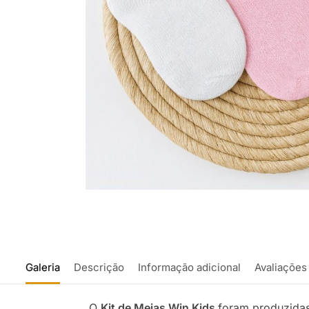
Galeria
Descrição
Informação adicional
Avaliações
O
Kit de Meias Win Kids
foram produzidas