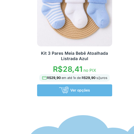
Kit 3 Pares Meia Bebê Atoalhada
Listrada Azul
R$
28,41
no PIX
R$
29,90
em até
1
x de
R$
29,90
s/juros
Ver opções