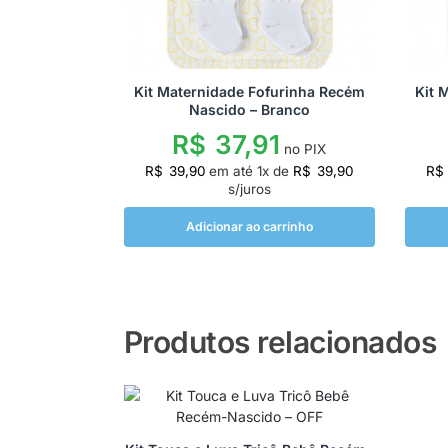
Kit Maternidade Fofurinha Recém
Kit 
Nascido – Branco
R$
37,91
no PIX
R$
39,90
em até
1
x de
R$
39,90
R$
s/juros
Adicionar ao carrinho
Produtos relacionados