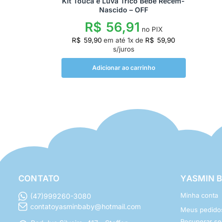
Kit Touca e Luva Tricô Bebê Recém-
Nascido – OFF
R$
56,91
no PIX
R$
59,90
em até
1
x de
R$
59,90
s/juros
Adicionar ao carrinho
CONTATO
YASMIN 
Minha conta
(47)999260-3080
contatoyasminbaby@hotmail.com
Meus pedido
Recuperar s