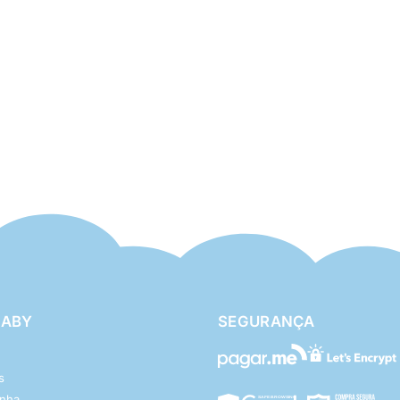
BABY
SEGURANÇA
s
enha