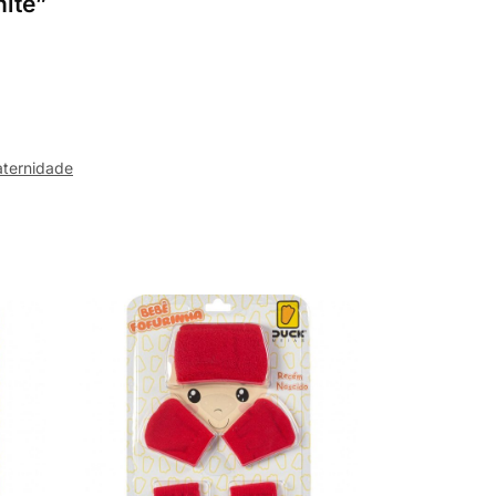
hite”
aternidade