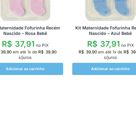
Maternidade Fofurinha Recém
Kit Maternidade Fofurinha 
Nascido – Rosa Bebê
Nascido – Azul Bebê
R$
37,91
R$
37,91
no PIX
no PIX
39,90
em até
1
x de
R$
39,90
R$
39,90
em até
1
x de
R$
39
s/juros
s/juros
Adicionar ao carrinho
Adicionar ao carrinho