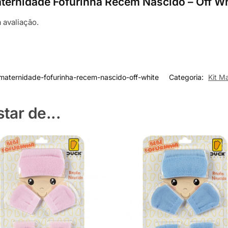
Maternidade Fofurinha Recém Nascido – Off W
 avaliação.
-maternidade-fofurinha-recem-nascido-off-white
Categoria:
Kit M
ar de...