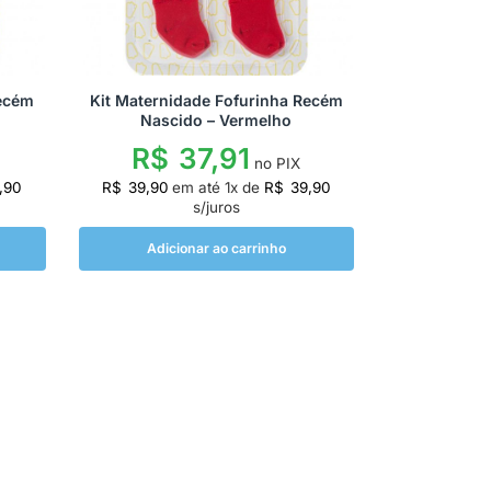
Recém
Kit Maternidade Fofurinha Recém
Nascido – Vermelho
R$
37,91
no PIX
,90
R$
39,90
em até
1
x de
R$
39,90
s/juros
Adicionar ao carrinho