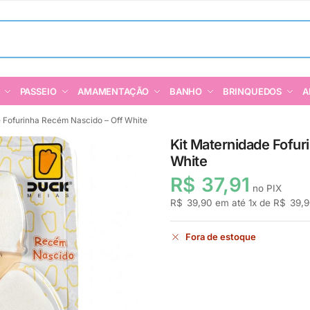
PASSEIO
AMAMENTAÇÃO
BANHO
BRINQUEDOS
A
e Fofurinha Recém Nascido – Off White
Kit Maternidade Fofur
White
R$
37,91
no PIX
R$
39,90
em até
1
x de
R$
39,9
Fora de estoque