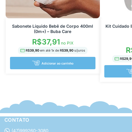
Sabonete Líquido Bebê de Corpo 400ml
Kit Cuidado 
(0m+) – Buba Care
R$
37,91
no PIX
R
R$
39,90
em até
1
x de
R$
39,90
s/juros
R$
29,9
Adicionar ao carrinho
CONTATO
(47)999260-3080