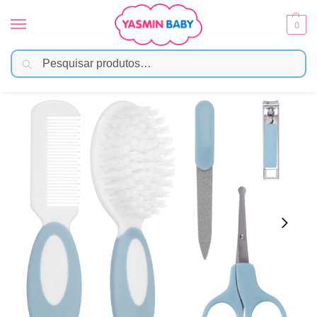
0
Pesquisar
Início
Banho
Higiene e Cuidados
Kit Cuidados Baby Azul – Buba
/
/
/