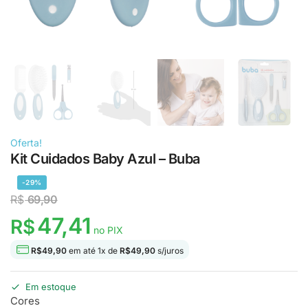
Oferta!
Kit Cuidados Baby Azul – Buba
-29%
R$
69,90
47,41
R$
no PIX
R$
49,90
em até
1
x de
R$
49,90
s/juros
Em estoque
Cores