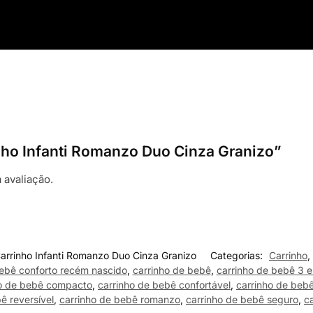
rinho Infanti Romanzo Duo Cinza Granizo”
 avaliação.
arrinho Infanti Romanzo Duo Cinza Granizo
Categorias:
Carrinho
,
ebê conforto recém nascido
,
carrinho de bebê
,
carrinho de bebê 3 e
ho de bebê compacto
,
carrinho de bebê confortável
,
carrinho de beb
ê reversível
,
carrinho de bebê romanzo
,
carrinho de bebê seguro
,
c