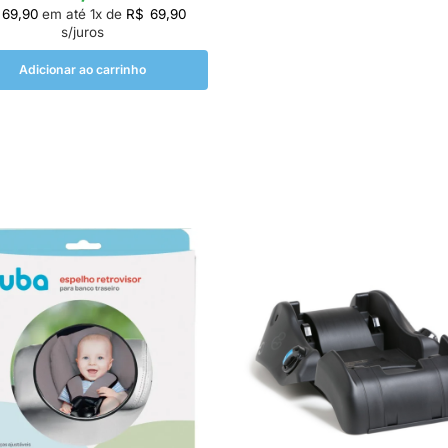
69,90
em até
1
x de
R$
69,90
s/juros
Adicionar ao carrinho