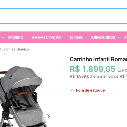
PASSEIO
AMAMENTAÇÃO
BANHO
BRINQUEDOS
A
 Duo Cinza Granizo
Carrinho Infanti Roma
R$
1.899,05
no PI
R$
1.999,00
em até
10
x de
R$
Fora de estoque