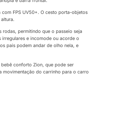
nopla e barra frontal.
ta com FPS UV50+. O cesto porta-objetos
altura.
rodas, permitindo que o passeio seja
s irregulares e incomode ou acorde o
 os pais podem andar de olho nela, e
o bebê conforto Zion, que pode ser
e a movimentação do carrinho para o carro