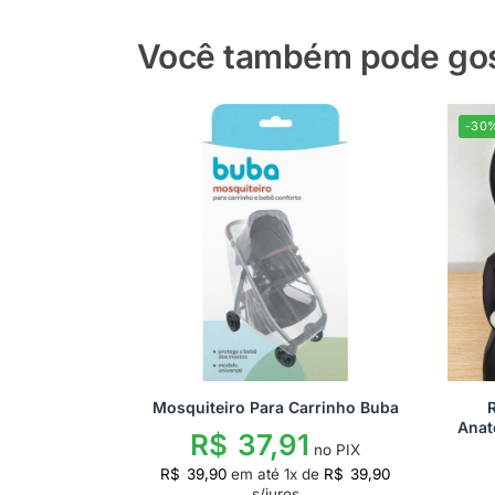
Você também pode gost
-30
Mosquiteiro Para Carrinho Buba
Anat
R$
37,91
no PIX
R$
39,90
em até
1
x de
R$
39,90
s/juros