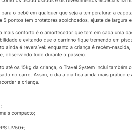
 como os tecido usados e os revestimentos especiais na ma
 para o bebê em qualquer que seja a temperatura: a capo
 5 pontos tem protetores acolchoados, ajuste de largura e 
a mais conforto é o amortecedor que tem em cada uma das 
abilidade e evitando que o carrinho fique tremendo em piso
o ainda é reversível: enquanto a criança é recém-nascida,
te, observando tudo durante o passeio.
to até os 15kg da criança, o Travel System inclui também 
ado no carro. Assim, o dia a dia fica ainda mais prático 
 acordar a criança.
;
 mais compacto;
 FPS UV50+;