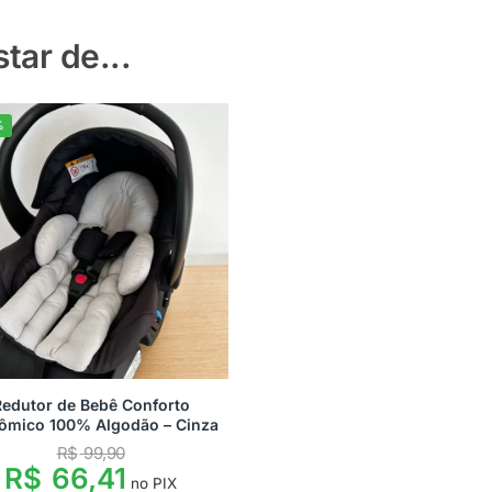
ar de...
%
Redutor de Bebê Conforto
ômico 100% Algodão – Cinza
R$
99,90
R$
66,41
no PIX