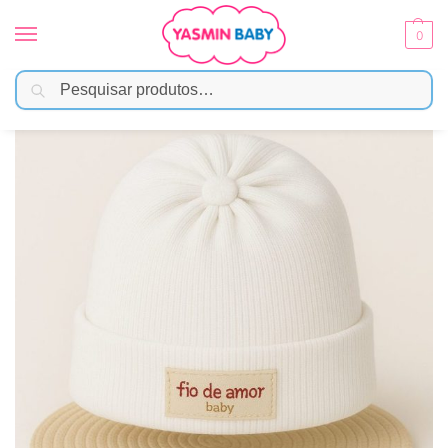
0
Pesquisar
Início
Moda Bebê
Meias e Acessórios
Touca Para Bebê Recém-nascido Tricô – Branco
/
/
/