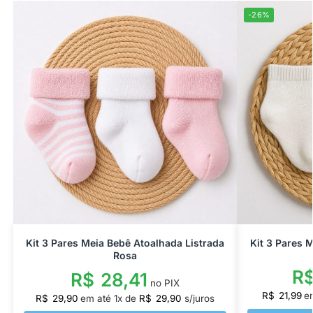
-26%
Kit 3 Pares Meia Bebê Atoalhada Listrada
Kit 3 Pares 
Rosa
R
R$
28,41
no PIX
R$
21,99
e
R$
29,90
em até
1
x de
R$
29,90
s/juros