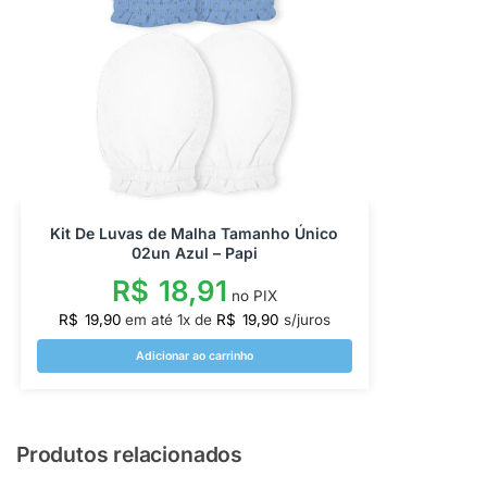
Kit De Luvas de Malha Tamanho Único
02un Azul – Papi
R$
18,91
no PIX
R$
19,90
em até
1
x de
R$
19,90
s/juros
Adicionar ao carrinho
Produtos relacionados