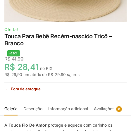
Oferta!
Touca Para Bebê Recém-nascido Tricô –
Branco
-29%
R$
41,90
R$
28,41
no PIX
R$
29,90
em até
1
x de
R$
29,90
s/juros
Fora de estoque
Galeria
Descrição
Informação adicional
Avaliações
0
A
Touca Fio De Amor
protege e aquece com carinho os