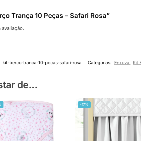
erço Trança 10 Peças – Safari Rosa”
 avaliação.
:
kit-berco-tranca-10-pecas-safari-rosa
Categorias:
Enxoval
,
Kit
ar de...
%
-17%