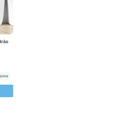
drão
juros