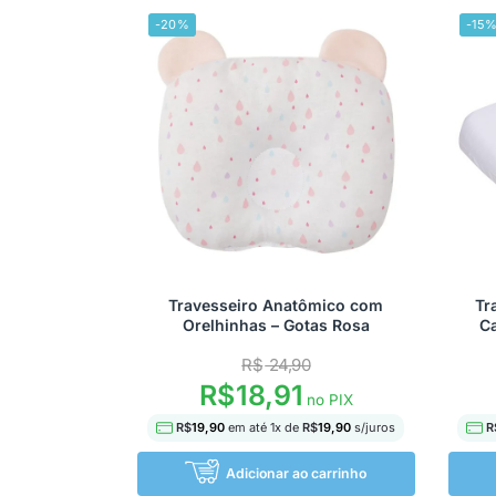
-20%
-15
Travesseiro Anatômico com
Tr
Orelhinhas – Gotas Rosa
C
R$
24,90
R$
18,91
no PIX
R$
19,90
em até
1
x de
R$
19,90
s/juros
R
Adicionar ao carrinho