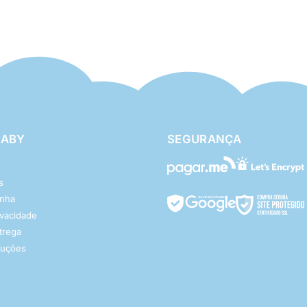
BABY
SEGURANÇA
s
enha
rivacidade
ntrega
luções