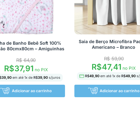
Saia de Berço Microfibra Pa
ha de Banho Bebê Soft 100%
Americano – Branco
dão 80cmx80cm – Amiguinhas
R$
59,90
R$
64,90
R$
47,41
R$
37,91
no PIX
no PIX
R$
49,90
em até
1
x de
R$
49,90
s/
$
39,90
em até
1
x de
R$
39,90
s/juros
Adicionar ao carrinho
Adicionar ao carrinho