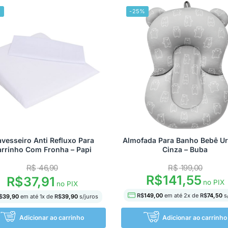
%
-25%
avesseiro Anti Refluxo Para
Almofada Para Banho Bebê U
arrinho Com Fronha – Papi
Cinza – Buba
R$
46,90
R$
199,00
R$
141,55
R$
37,91
no PIX
no PIX
R$
149,00
em até
2
x de
R$
74,50
s
$
39,90
em até
1
x de
R$
39,90
s/juros
Adicionar ao carrinho
Adicionar ao carrinho