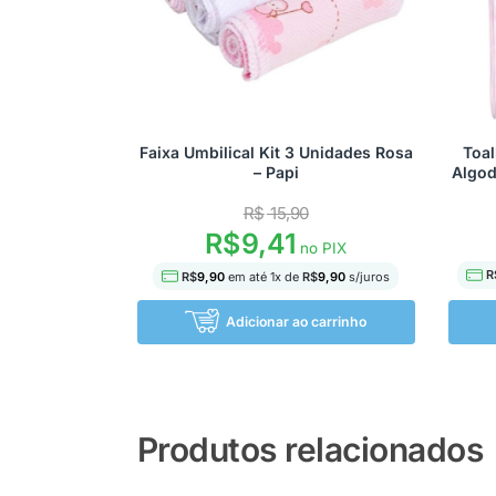
Faixa Umbilical Kit 3 Unidades Rosa
Toal
– Papi
Algo
R$
15,90
R$
9,41
no PIX
R
R$
9,90
em até
1
x de
R$
9,90
s/juros
Adicionar ao carrinho
Produtos relacionados