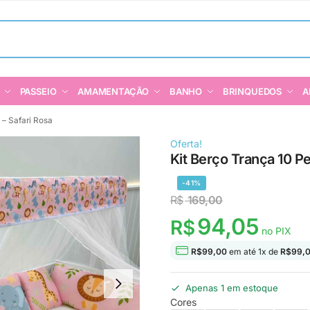
PASSEIO
AMAMENTAÇÃO
BANHO
BRINQUEDOS
A
 – Safari Rosa
Oferta!
Kit Berço Trança 10 Pe
-41%
R$
169,00
94,05
R$
no PIX
R$
99,00
em até
1
x de
R$
99,
Apenas 1 em estoque
Cores