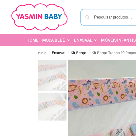
HOME
MODA BEBÊ
ENXOVAL
MÓVEIS INFANTIS
Início
Enxoval
Kit Berço
Kit Berço Trança 10 Peças
/
/
/