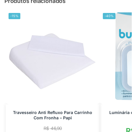
Produtos relacionados
-15%
-40%
Travesseiro Anti Refluxo Para Carrinho
Luminária 
Com Fronha – Papi
R$
46,90
R