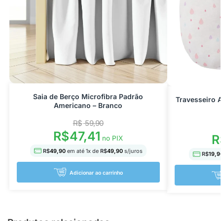
Saia de Berço Microfibra Padrão
Travesseiro 
Americano – Branco
R$
59,90
R$
47,41
R
no PIX
R$
49,90
em até
1
x de
R$
49,90
s/juros
R$
19,9
Adicionar ao carrinho