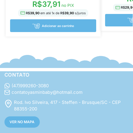
R$
37,91
no PIX
R$
29,9
R$
39,90
em até
1
x de
R$
39,90
s/juros
Adicionar ao carrinho
CONTATO
(47)999260-3080
contatoyasminbaby@hotmail.com
Rod. Ivo Silveira, 417 - Steffen - Brusque/SC - CEP
88355-200
VER NO MAPA