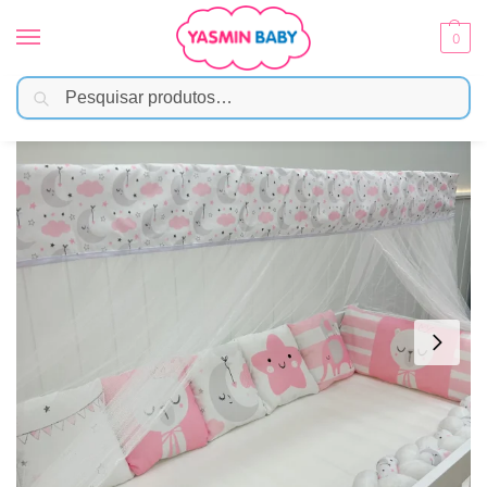
0
Pesquisar
Início
Enxoval
Kit Berço
Kit Berço Trança 10 Peças – Gatinha Rosa
/
/
/