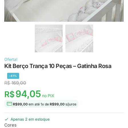
Oferta!
Kit Berço Trança 10 Peças – Gatinha Rosa
-41%
R$
169,00
94,05
R$
no PIX
R$
99,00
em até
1
x de
R$
99,00
s/juros
Apenas 2 em estoque
Cores