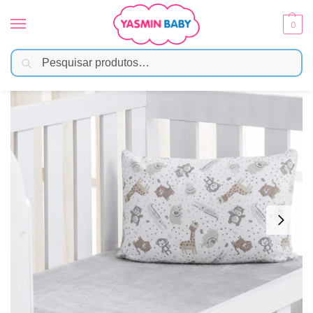
0
Pesquisar
Início
Enxoval
Lençóis e Fronhas
Jogo de Berço Duetto Baby 2 Peças – Cinza
/
/
/