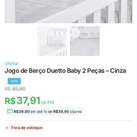
Oferta!
Jogo de Berço Duetto Baby 2 Peças – Cinza
-33%
R$
59,90
37,91
R$
no PIX
R$
39,90
em até
1
x de
R$
39,90
s/juros
Fora de estoque