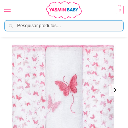
0
Pesquisar
Início
Enxoval
Fraldas e Pano de Boca
Fralda Bordada 63cmx63cm – Borboletas
/
/
/