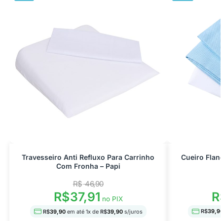
Travesseiro Anti Refluxo Para Carrinho
Cueiro Flan
Com Fronha – Papi
R$
46,90
R
R$
37,91
no PIX
R$
39,9
R$
39,90
em até
1
x de
R$
39,90
s/juros