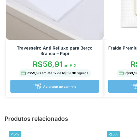
Travesseiro Anti Refluxo para Berço
Fralda Premi
Branco – Papi
R$
56,91
R
no PIX
R$
59,90
em até
1
x de
R$
59,90
s/juros
R$
69,9
Adicionar ao carrinho
Produtos relacionados
-15%
-20%