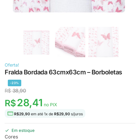
Oferta!
Fralda Bordada 63cmx63cm – Borboletas
-23%
R$
38,90
28,41
R$
no PIX
R$
29,90
em até
1
x de
R$
29,90
s/juros
Em estoque
Cores