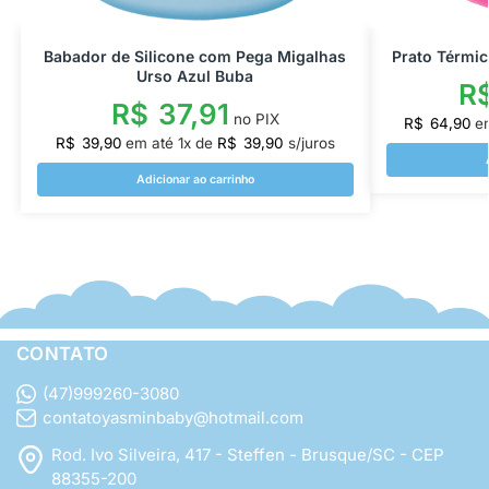
Babador de Silicone com Pega Migalhas
Prato Térmi
Urso Azul Buba
R
R$
37,91
no PIX
R$
64,90
e
R$
39,90
em até
1
x de
R$
39,90
s/juros
Adicionar ao carrinho
CONTATO
(47)999260-3080
contatoyasminbaby@hotmail.com
Rod. Ivo Silveira, 417 - Steffen - Brusque/SC - CEP
88355-200