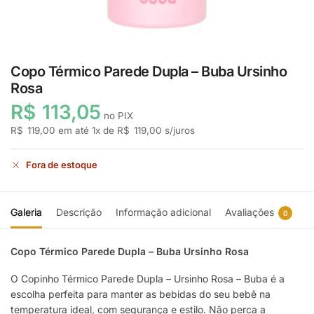
Copo Térmico Parede Dupla – Buba Ursinho
Rosa
R$
113,05
no PIX
R$
119,00
em até
1
x de
R$
119,00
s/juros
Fora de estoque
Galeria
Descrição
Informação adicional
Avaliações
0
Copo Térmico Parede Dupla – Buba Ursinho Rosa
O Copinho Térmico Parede Dupla – Ursinho Rosa – Buba é a
escolha perfeita para manter as bebidas do seu bebê na
temperatura ideal, com segurança e estilo. Não perca a