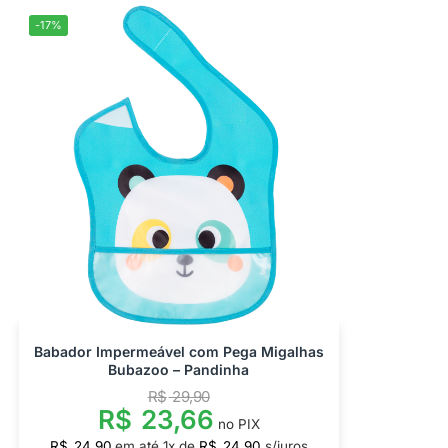
-17%
Babador Impermeável com Pega Migalhas
Bubazoo – Pandinha
R$
29,90
R$
23,66
no PIX
R$
24,90
em até
1
x de
R$
24,90
s/juros