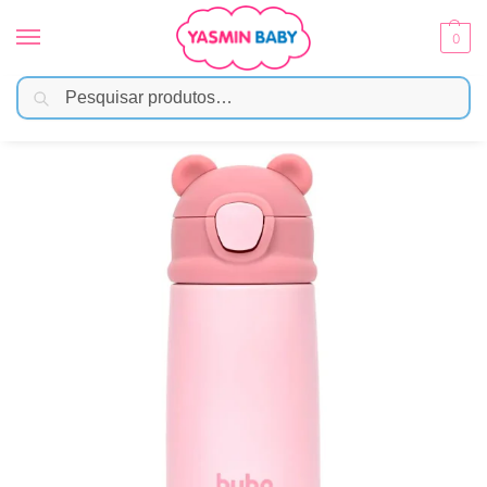
0
Pesquisar
Início
Alimentação
Copos e Garrafas
Copo Térmico Parede Dupla – Buba Ursinho Rosa
/
/
/