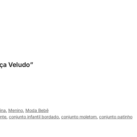
lça Veludo”
ina
,
Menino
,
Moda Bebê
ante
,
conjunto infantil bordado
,
conjunto moletom
,
conjunto patinho