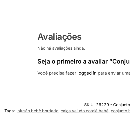
Avaliações
Não há avaliações ainda.
Seja o primeiro a avaliar “Co
Você precisa fazer
logged in
para enviar uma
SKU:
26229 - Conjunto
Tags:
blusão bebê bordado
,
calça veludo cotelê bebê
,
conjunto 