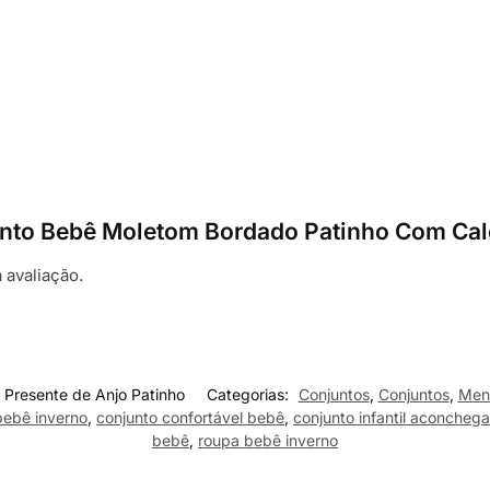
njunto Bebê Moletom Bordado Patinho Com Ca
 avaliação.
 Presente de Anjo Patinho
Categorias:
Conjuntos
,
Conjuntos
,
Men
bebê inverno
,
conjunto confortável bebê
,
conjunto infantil aconcheg
bebê
,
roupa bebê inverno