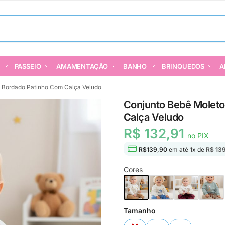
PASSEIO
AMAMENTAÇÃO
BANHO
BRINQUEDOS
A
 Bordado Patinho Com Calça Veludo
Conjunto Bebê Molet
Calça Veludo
R$ 132,91
no PIX
R$
139,90
em até
1
x de
R$ 13
Cores
Tamanho