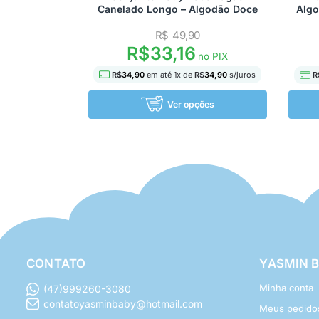
Canelado Longo – Algodão Doce
Algo
R$
49,90
R$
33,16
no PIX
R$
34,90
em até
1
x de
R$
34,90
s/juros
R
Ver opções
CONTATO
YASMIN 
Minha conta
(47)999260-3080
contatoyasminbaby@hotmail.com
Meus pedido