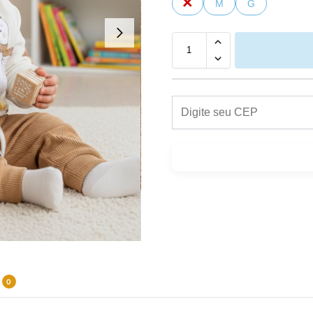
P
M
G
0