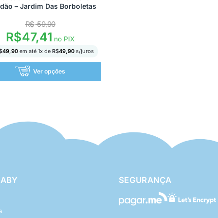
dão – Jardim Das Borboletas
R$
59,90
R$
47,41
no PIX
$
49,90
em até
1
x de
R$
49,90
s/juros
Ver opções
BABY
SEGURANÇA
s