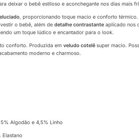
para deixar o bebê estiloso e aconchegante nos dias mais fr
eluciado
, proporcionando toque macio e conforto térmico
e vestir o bebê, além de
detalhe contrastante
aplicado nos c
zendo um toque lúdico e encantador para o look.
to conforto. Produzida em
veludo cotelê
super macio. Pos
m acabamento moderno e charmoso.
4,5% Algodão e 4,5% Linho
 Elastano