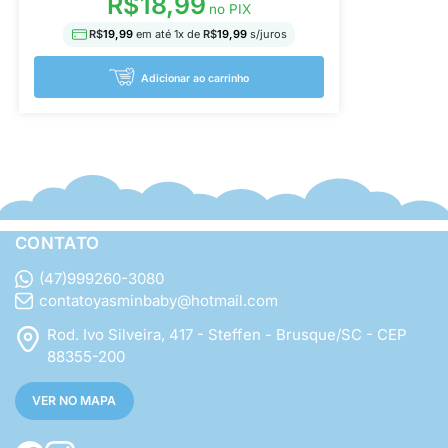
R$
18,99
no PIX
R$
19,99
em até
1
x de
R$
19,99
s/juros
Adicionar ao carrinho
CONTATO
(47)999260-3080
contatoyasminbaby@hotmail.com
Rod. Ivo Silveira, 417 - Steffen - Brusque/SC - CEP
88355-200
VER NO MAPA