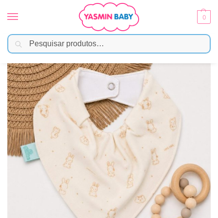
0
Pesquisar
Início
Moda Bebê
Babador/Bandana
Bandana Impermeável para Bebê – Coelhinho Neutro
/
/
/