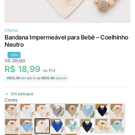
Oferta!
Bandana Impermeável para Bebê – Coelhinho
Neutro
-33%
R$
29,90
R$
18,99
no PIX
R$
19,99
em até
1
x de
R$
19,99
s/juros
Em estoque
Cores