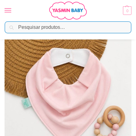
0
Pesquisar
Início
Moda Bebê
Babador/Bandana
Bandana Impermeável para Bebê – Rosa
/
/
/