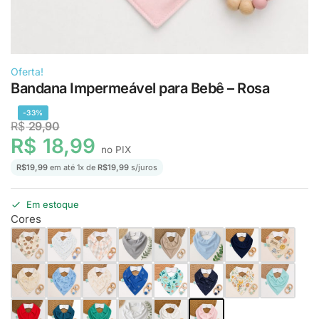
Oferta!
Bandana Impermeável para Bebê – Rosa
-33%
R$
29,90
R$
18,99
no PIX
R$
19,99
em até
1
x de
R$
19,99
s/juros
Em estoque
Cores