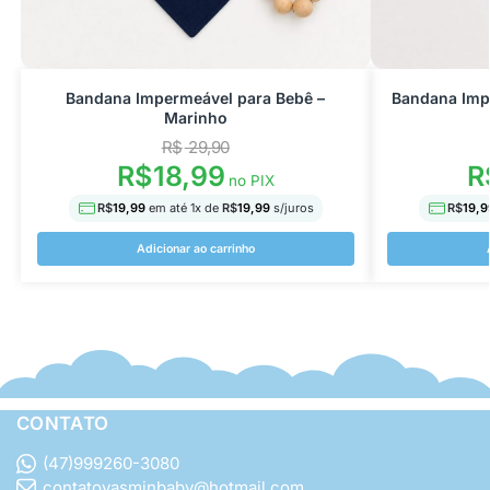
Bandana Impermeável para Bebê –
Bandana Imp
Marinho
R$
29,90
R$
18,99
R
no PIX
R$
19,99
em até
1
x de
R$
19,99
s/juros
R$
19,9
Adicionar ao carrinho
CONTATO
(47)999260-3080
contatoyasminbaby@hotmail.com