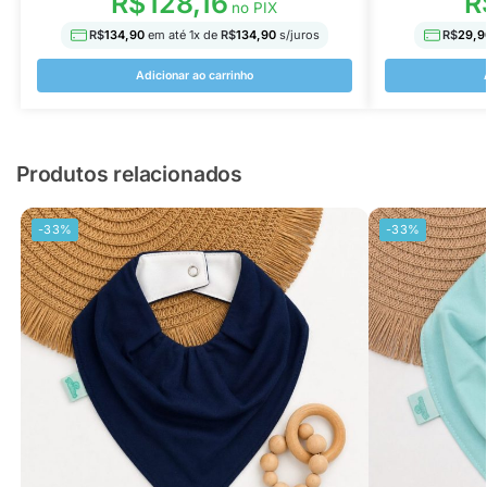
R$
128,16
R
no PIX
R$
134,90
em até
1
x de
R$
134,90
s/juros
R$
29,9
Adicionar ao carrinho
Produtos relacionados
-33%
-33%