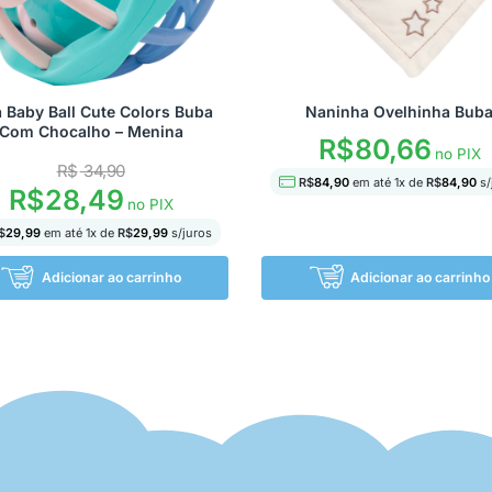
a Baby Ball Cute Colors Buba
Naninha Ovelhinha Bub
Com Chocalho – Menina
R$
80,66
no PIX
R$
34,90
R$
84,90
em até
1
x de
R$
84,90
s/
R$
28,49
no PIX
$
29,99
em até
1
x de
R$
29,99
s/juros
Adicionar ao carrinho
Adicionar ao carrinho