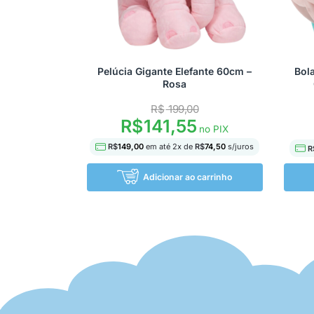
Pelúcia Gigante Elefante 60cm –
Bol
Rosa
R$
199,00
R$
141,55
no PIX
R$
149,00
em até
2
x de
R$
74,50
s/juros
R
Adicionar ao carrinho