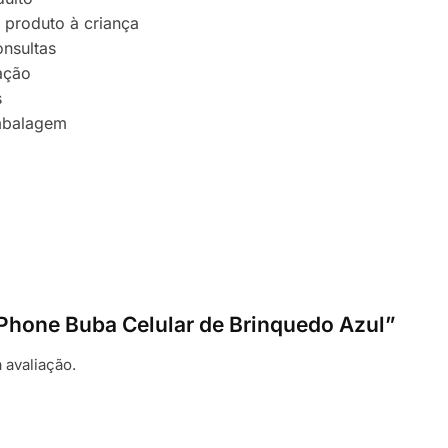
 produto à criança
nsultas
cação
s
mbalagem
y Phone Buba Celular de Brinquedo Azul”
 avaliação.