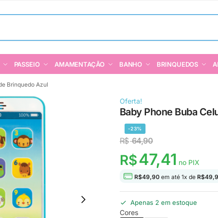
PASSEIO
AMAMENTAÇÃO
BANHO
BRINQUEDOS
A
de Brinquedo Azul
Oferta!
Baby Phone Buba Celu
-23%
R$
64,90
47,41
R$
no PIX
R$
49,90
em até
1
x de
R$
49,
Apenas 2 em estoque
Cores