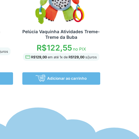
a
Pelúcia Vaquinha Atividades Treme-
Treme da Buba
R$
122,55
no PIX
juros
R$
129,00
em até
1
x de
R$
129,00
s/juros
Adicionar ao carrinho