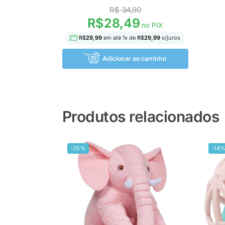
R$
34,90
R$
28,49
no PIX
R$
29,99
em até
1
x de
R$
29,99
s/juros
Adicionar ao carrinho
Produtos relacionados
-25%
-14