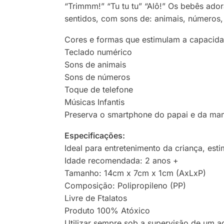
“Trimmm!” “Tu tu tu” “Alô!” Os bebês ado
sentidos, com sons de: animais, números,
Cores e formas que estimulam a capacidad
Teclado numérico
Sons de animais
Sons de números
Toque de telefone
Músicas Infantis
Preserva o smartphone do papai e da mam
Especificações:
Ideal para entretenimento da criança, esti
Idade recomendada: 2 anos +
Tamanho: 14cm x 7cm x 1cm (AxLxP)
Composição: Polipropileno (PP)
Livre de Ftalatos
Produto 100% Atóxico
Utilizar sempre sob a supervisão de um a