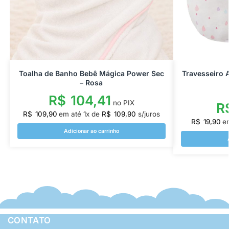
Toalha de Banho Bebê Mágica Power Sec
Travesseiro 
– Rosa
R$
104,41
no PIX
R
R$
109,90
em até
1
x de
R$
109,90
s/juros
R$
19,90
e
Adicionar ao carrinho
CONTATO