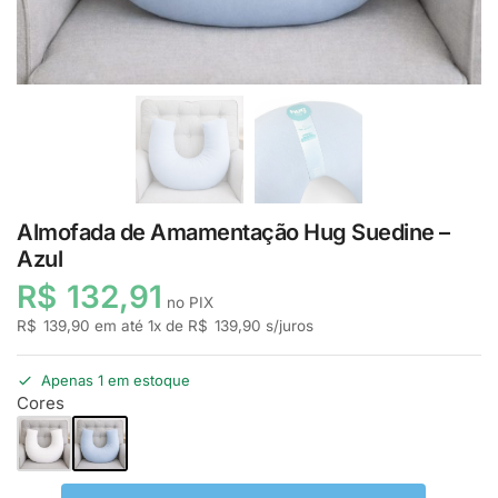
Almofada de Amamentação Hug Suedine –
Azul
R$
132,91
no PIX
R$
139,90
em até
1
x de
R$
139,90
s/juros
Apenas 1 em estoque
Cores