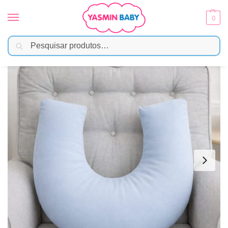
0
Pesquisar
Início
Amamentação
Almofadas
Almofada de Amamentação Hug Suedine – Azul
/
/
/