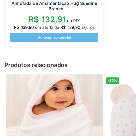
Almofada de Amamentação Hug Suedine
– Branco
R$
132,91
no PIX
R$
139,90
em até
1
x de
R$
139,90
s/juros
Adicionar ao carrinho
Produtos relacionados
-20%