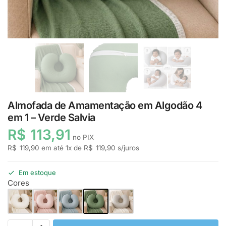
Almofada de Amamentação em Algodão 4
em 1 – Verde Salvia
R$
113,91
no PIX
R$
119,90
em até
1
x de
R$
119,90
s/juros
Em estoque
Cores