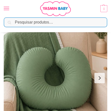
0
Pesquisar
Início
Amamentação
Almofadas
Almofada de Amamentação em Algodão 4 em 1 – Verde Salvia
/
/
/