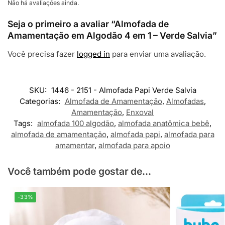
Não há avaliações ainda.
Seja o primeiro a avaliar “Almofada de
Amamentação em Algodão 4 em 1 – Verde Salvia”
Você precisa fazer
logged in
para enviar uma avaliação.
SKU:
1446 - 2151 - Almofada Papi Verde Salvia
Categorias:
Almofada de Amamentação
,
Almofadas
,
Amamentação
,
Enxoval
Tags:
almofada 100 algodão
,
almofada anatômica bebê
,
almofada de amamentação
,
almofada papi
,
almofada para
amamentar
,
almofada para apoio
Você também pode gostar de...
-33%