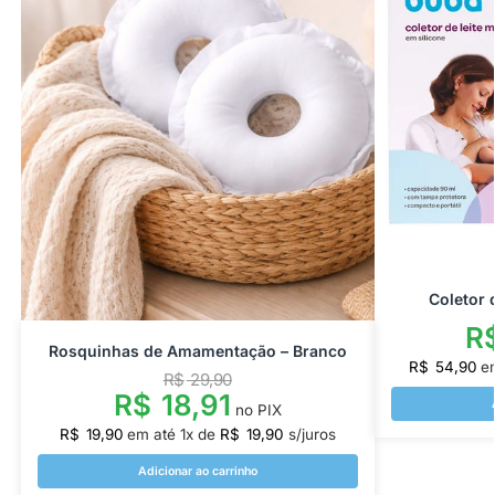
Coletor 
R
Rosquinhas de Amamentação – Branco
R$
54,90
e
R$
29,90
R$
18,91
no PIX
R$
19,90
em até
1
x de
R$
19,90
s/juros
Adicionar ao carrinho