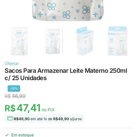
Oferta!
Sacos Para Armazenar Leite Materno 250ml
c/ 25 Unidades
-12%
R$
56,90
47,41
R$
no PIX
R$
49,90
em até
1
x de
R$
49,90
s/juros
Em estoque