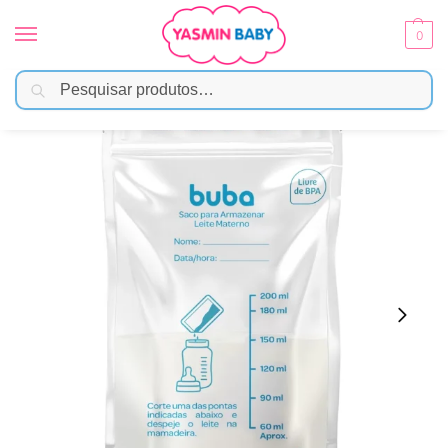
0
Pesquisar
Início
Amamentação
Acessórios
Sacos Para Armazenar Leite Materno 250ml c/ 25 Unidades
/
/
/