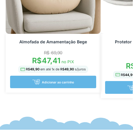
Almofada de Amamentação Bege
Protetor
R$
69,90
R$
47,41
no PIX
R
R$
49,90
em até
1
x de
R$
49,90
s/juros
R$
44,9
Adicionar ao carrinho