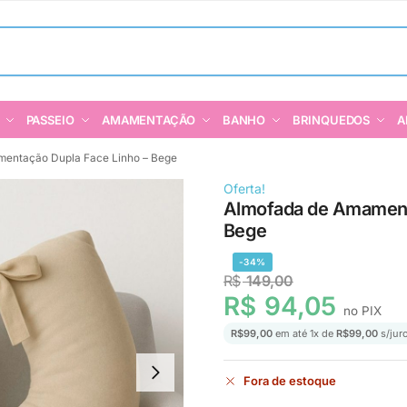
PASSEIO
AMAMENTAÇÃO
BANHO
BRINQUEDOS
A
entação Dupla Face Linho – Bege
Oferta!
Almofada de Amament
Bege
-34%
R$
149,00
R$
94,05
no PIX
R$
99,00
em até
1
x de
R$
99,00
s/jur
Fora de estoque