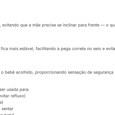
, evitando que a mãe precise se inclinar para frente — o q
ica mais estável, facilitando a pega correta no seio e evi
 o bebê acolhido, proporcionando sensação de segurança 
er usada para:
itar refluxo)
e)
 sentar
do bebê