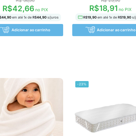
R$
56,90
R$
29,90
R$
18,91
R$
42,66
no PIX
no PIX
R$
19,90
em até
1
x de
R$
19,90
s/
$
44,90
em até
1
x de
R$
44,90
s/juros
Adicionar ao carrinho
Adicionar ao carrinho
-23%