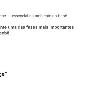
giene — essencial no ambiente do bebê.
nte uma das fases mais importantes
 bebê.
ge”