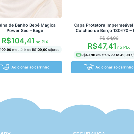
alha de Banho Bebê Mágica
Capa Protetora Impermeável
Power Sec – Bege
Colchão de Berço 130×70 – 
R$
64,90
R$
104,41
no PIX
R$
47,41
no PIX
109,90
em até
1
x de
R$
109,90
s/juros
R$
49,90
em até
1
x de
R$
49,90
s/
Adicionar ao carrinho
Adicionar ao carrinho