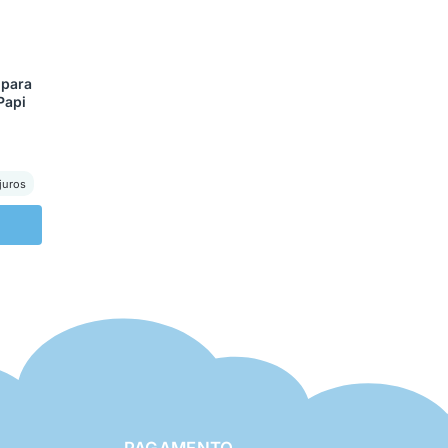
 para
Papi
juros