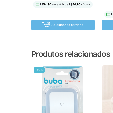
R$
54,90
em até
1
x de
R$
54,90
s/juros
R
Adicionar ao carrinho
Produtos relacionados
-40%