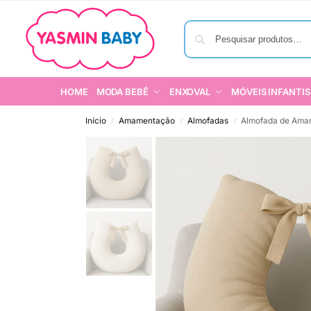
HOME
MODA BEBÊ
ENXOVAL
MÓVEIS INFANTIS
Início
Amamentação
Almofadas
Almofada de Amam
/
/
/