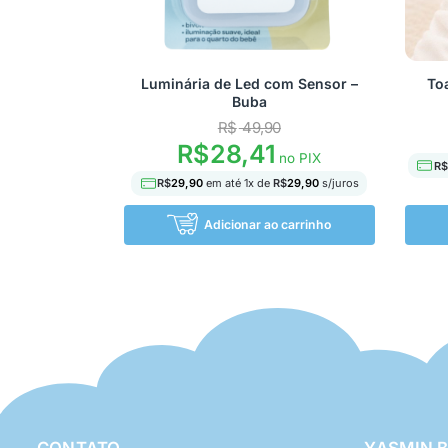
Luminária de Led com Sensor –
To
Buba
R$
49,90
R$
28,41
no PIX
R$
R$
29,90
em até
1
x de
R$
29,90
s/juros
Adicionar ao carrinho