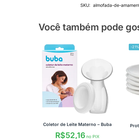
SKU:
almofada-de-amament
Você também pode gost
-21
Coletor de Leite Materno – Buba
Prot
R$
52,16
no PIX