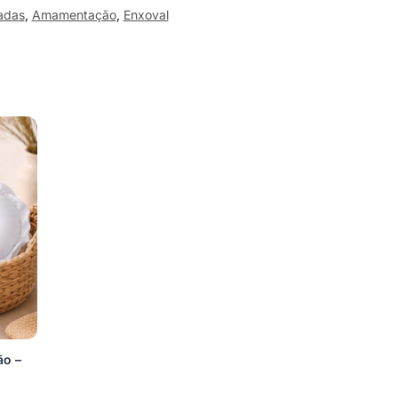
adas
,
Amamentação
,
Enxoval
ão –