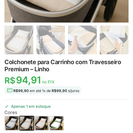
Colchonete para Carrinho com Travesseiro
Premium – Linho
94,91
R$
no PIX
R$
99,90
em até
1
x de
R$
99,90
s/juros
Apenas 1 em estoque
Cores