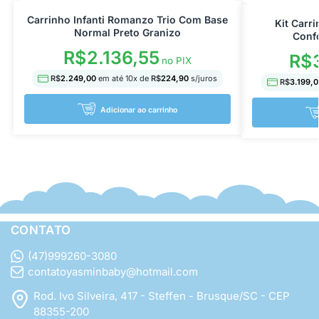
Carrinho Infanti Romanzo Trio Com Base
Kit Carr
Normal Preto Granizo
Confo
R$
2.136,55
R$
3
no PIX
R$
2.249,00
em até
10
x de
R$
224,90
s/juros
R$
3.199,0
Adicionar ao carrinho
CONTATO
(47)999260-3080
contatoyasminbaby@hotmail.com
Rod. Ivo Silveira, 417 - Steffen - Brusque/SC - CEP
88355-200