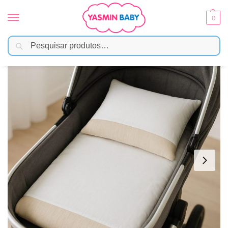
0
Pesquisar
Início
Passeio
Carrinho
Colchonete para Carrinho com Travesseiro Premium – Linho
/
/
/