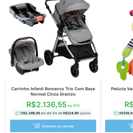
Carrinho Infanti Romanzo Trio Com Base
Pelúcia Va
Normal Cinza Granizo
R$
2.136,55
R
no PIX
R$
2.249,00
em até
10
x de
R$
224,90
s/juros
R$
129,0
Adicionar ao carrinho