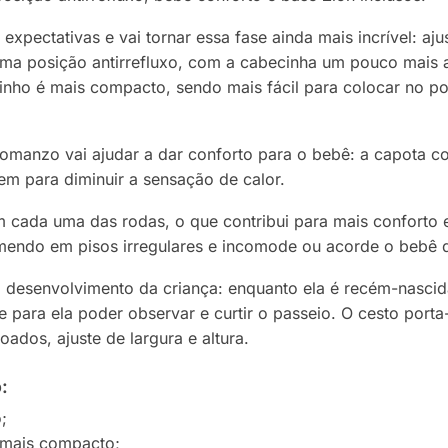
 expectativas e vai tornar essa fase ainda mais incrível: aj
a posição antirrefluxo, com a cabecinha um pouco mais a
inho é mais compacto, sendo mais fácil para colocar no po
omanzo vai ajudar a dar conforto para o bebê: a capota c
em para diminuir a sensação de calor.
ada uma das rodas, o que contribui para mais conforto em
remendo em pisos irregulares e incomode ou acorde o bebê 
 desenvolvimento da criança: enquanto ela é recém-nascid
nte para ela poder observar e curtir o passeio. O cesto po
ados, ajuste de largura e altura.
:
;
 mais compacto;