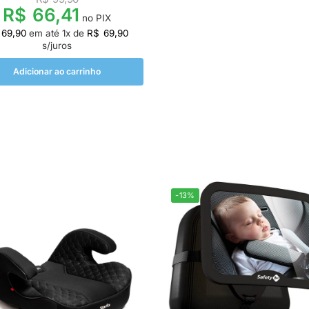
R$
66,41
no PIX
69,90
em até
1
x de
R$
69,90
s/juros
Adicionar ao carrinho
-13%