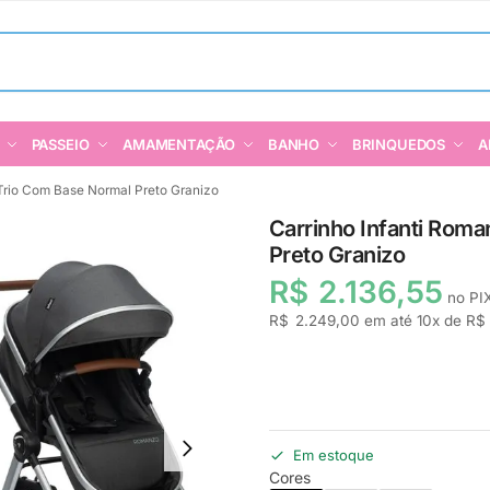
PASSEIO
AMAMENTAÇÃO
BANHO
BRINQUEDOS
A
Trio Com Base Normal Preto Granizo
Carrinho Infanti Rom
Preto Granizo
R$
2.136,55
no PI
R$
2.249,00
em até
10
x de
R$
Em estoque
Cores