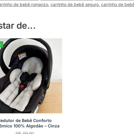
arrinho de bebê romanzo
,
carrinho de bebê seguro
,
carrinho de beb
ar de...
%
Redutor de Bebê Conforto
ômico 100% Algodão – Cinza
R$
99,90