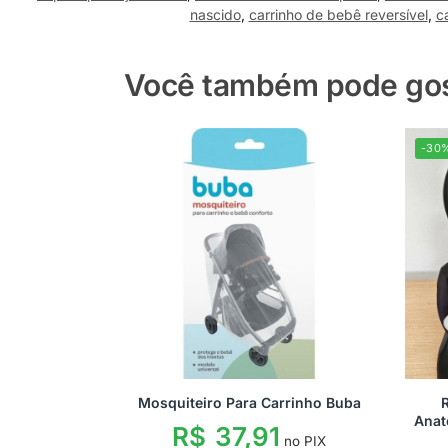
nascido
,
carrinho de bebê reversível
,
c
Você também pode gost
-30
Mosquiteiro Para Carrinho Buba
Anat
R$
37,91
no PIX