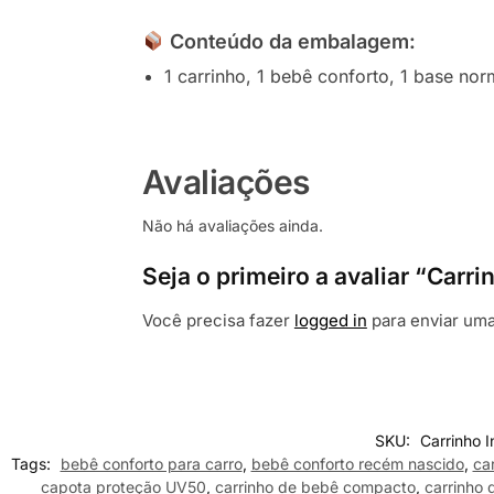
Conteúdo da embalagem
:
1 carrinho, 1 bebê conforto, 1 base nor
Avaliações
Não há avaliações ainda.
Seja o primeiro a avaliar “Car
Você precisa fazer
logged in
para enviar uma
SKU:
Carrinho 
Tags:
bebê conforto para carro
,
bebê conforto recém nascido
,
ca
capota proteção UV50
,
carrinho de bebê compacto
,
carrinho 