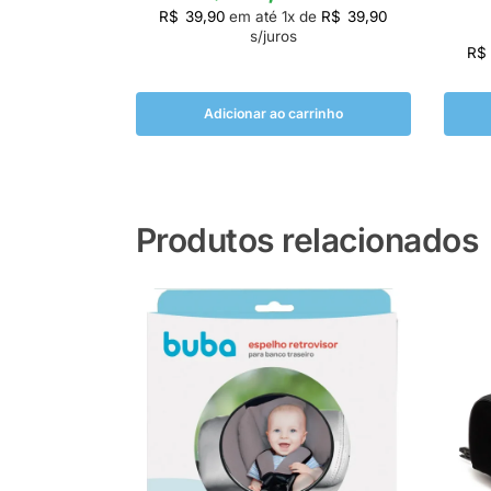
R$
39,90
em até
1
x de
R$
39,90
s/juros
R$
Adicionar ao carrinho
Produtos relacionados