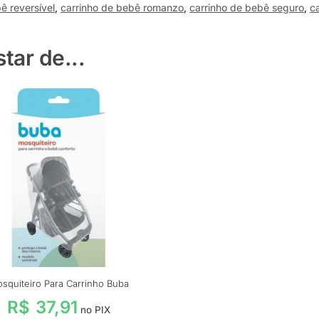
ê reversível
,
carrinho de bebê romanzo
,
carrinho de bebê seguro
,
c
ar de...
squiteiro Para Carrinho Buba
R$
37,91
no PIX