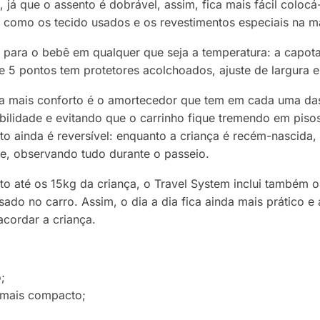
já que o assento é dobrável, assim, fica mais fácil colocá
 como os tecido usados e os revestimentos especiais na ma
 para o bebê em qualquer que seja a temperatura: a capo
 5 pontos tem protetores acolchoados, ajuste de largura e 
a mais conforto é o amortecedor que tem em cada uma das 
abilidade e evitando que o carrinho fique tremendo em piso
o ainda é reversível: enquanto a criança é recém-nascida,
te, observando tudo durante o passeio.
to até os 15kg da criança, o Travel System inclui também 
ado no carro. Assim, o dia a dia fica ainda mais prático 
 acordar a criança.
;
 mais compacto;