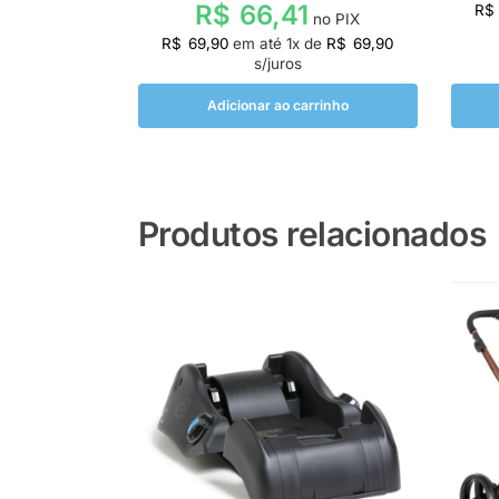
R$
66,41
R$
no PIX
R$
69,90
em até
1
x de
R$
69,90
s/juros
Adicionar ao carrinho
Produtos relacionados