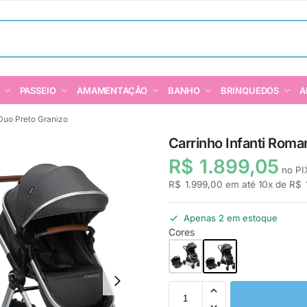
PASSEIO
AMAMENTAÇÃO
BANHO
BRINQUEDOS
A
Duo Preto Granizo
Carrinho Infanti Roma
R$
1.899,05
no PI
R$
1.999,00
em até
10
x de
R$
Apenas 2 em estoque
Cores