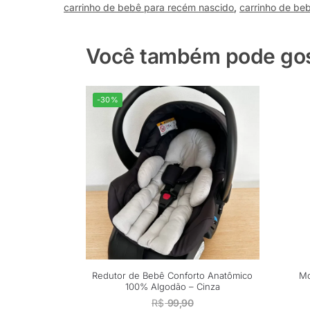
carrinho de bebê para recém nascido
,
carrinho de beb
Você também pode gost
-30%
Redutor de Bebê Conforto Anatômico
Mo
100% Algodão – Cinza
R$
99,90