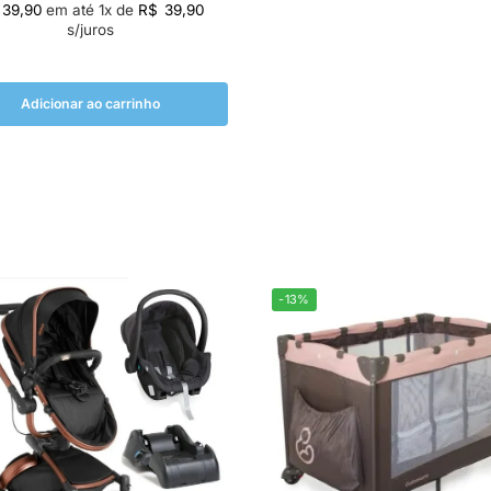
39,90
em até
1
x de
R$
39,90
s/juros
Adicionar ao carrinho
-13%