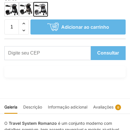
Adicionar ao carrinho
Consultar
Galeria
Descrição
Informação adicional
Avaliações
0
O
Travel System Romanzo
é um conjunto moderno com
detalhes premium, tem assento reversível e moisés ajustável