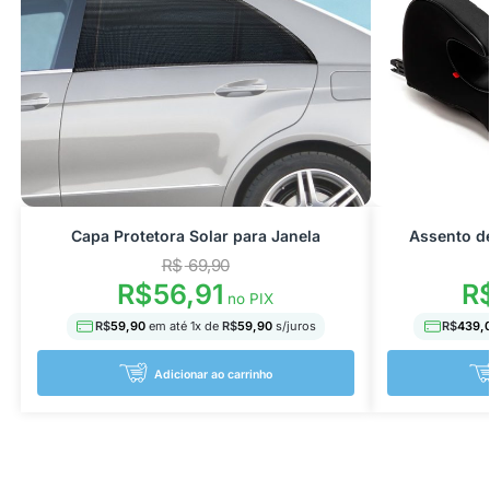
Capa Protetora Solar para Janela
Assento de
R$
69,90
R
R$
56,91
no PIX
R$
439,
R$
59,90
em até
1
x de
R$
59,90
s/juros
Adicionar ao carrinho