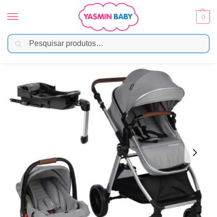
0
Pesquisar
Início
Passeio
Carrinho
Carrinho Infanti Romanzo Trio Base Isofix Cinza Granizo
/
/
/