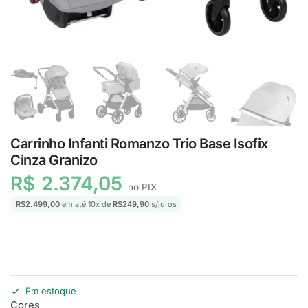
Carrinho Infanti Romanzo Trio Base Isofix
Cinza Granizo
R$
2.374,05
no PIX
R$
2.499,00
em até
10
x de
R$
249,90
s/juros
Em estoque
Cores