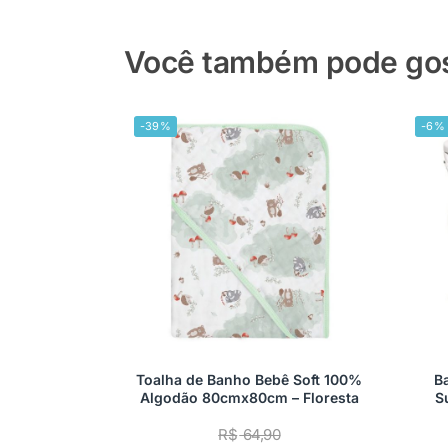
Você também pode gost
-39%
-6%
Toalha de Banho Bebê Soft 100%
B
Algodão 80cmx80cm – Floresta
S
R$
64,90