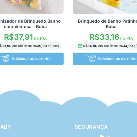
nizador de Brinquedo Banho
Brinquedo de Banho Patinh
com Ventosa – Buba
Buba
R$
37,91
R$
33,16
no PIX
no PIX
$
39,90
em até
1
x de
R$
39,90
s/juros
R$
34,90
em até
1
x de
R$
34,90
s/
Adicionar ao carrinho
Adicionar ao carrinho
BABY
SEGURANÇA