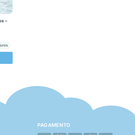
os –
juros
PAGAMENTO