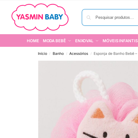
HOME
MODA BEBÊ
ENXOVAL
MÓVEIS INFANTIS
Início
Banho
Acessórios
Esponja de Banho Bebê –
/
/
/