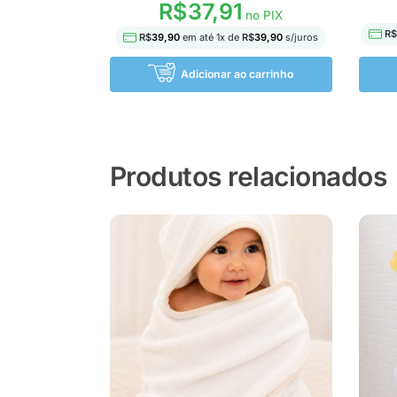
R$
37,91
no PIX
R
R$
39,90
em até
1
x de
R$
39,90
s/juros
Adicionar ao carrinho
Produtos relacionados