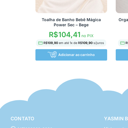
Toalha de Banho Bebê Mágica
Orga
Power Sec – Bege
R$
104,41
no PIX
R$
109,90
em até
1
x de
R$
109,90
s/juros
R
Adicionar ao carrinho
CONTATO
YASMIN 