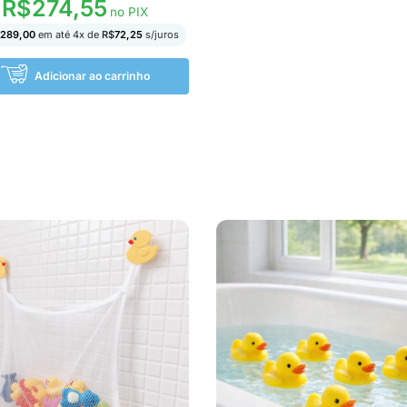
R$
274,55
no PIX
$
289,00
em até
4
x de
R$
72,25
s/juros
Adicionar ao carrinho