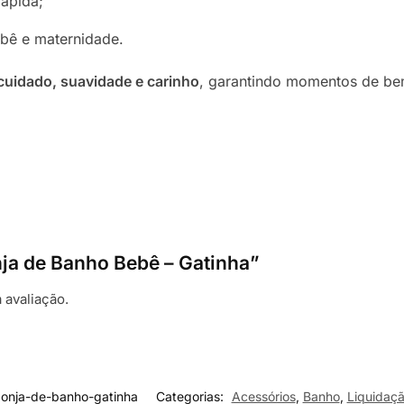
rápida;
ebê e maternidade.
cuidado, suavidade e carinho
, garantindo momentos de be
nja de Banho Bebê – Gatinha”
 avaliação.
onja-de-banho-gatinha
Categorias:
Acessórios
,
Banho
,
Liquidaçã