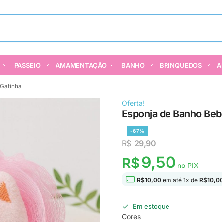
PASSEIO
AMAMENTAÇÃO
BANHO
BRINQUEDOS
A
 Gatinha
Oferta!
Esponja de Banho Beb
-67%
R$
29,90
9,50
R$
no PIX
R$
10,00
em até
1
x de
R$
10,0
Em estoque
Cores