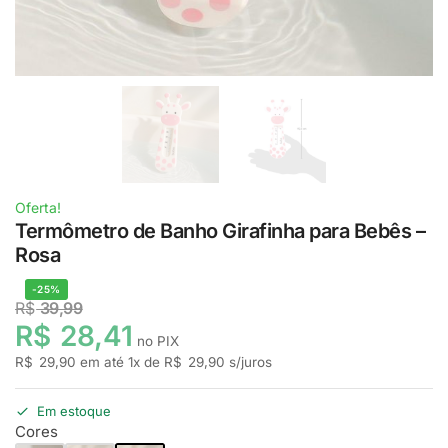
Oferta!
Termômetro de Banho Girafinha para Bebês –
Rosa
-25%
R$
39,99
R$
28,41
no PIX
R$
29,90
em até
1
x de
R$
29,90
s/juros
Em estoque
Cores