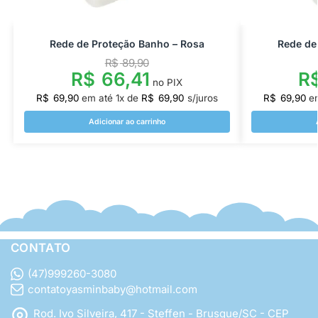
Rede de Proteção Banho – Rosa
Rede de
R$
89,90
R$
66,41
R
no PIX
R$
69,90
em até
1
x de
R$
69,90
s/juros
R$
69,90
e
Adicionar ao carrinho
CONTATO
(47)999260-3080
contatoyasminbaby@hotmail.com
Rod. Ivo Silveira, 417 - Steffen - Brusque/SC - CEP