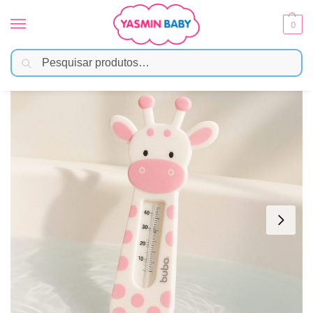
0
Pesquisar
Início
Banho
Acessórios
Termômetro de Banho Girafinha para Bebês – Rosa
/
/
/