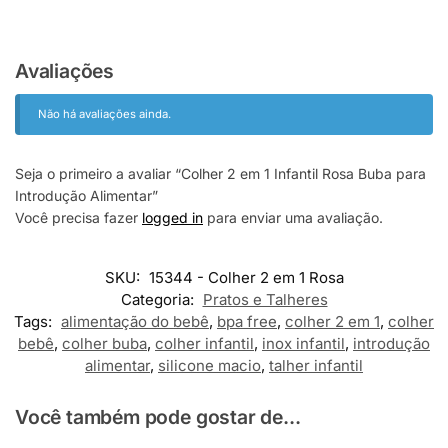
Avaliações
Não há avaliações ainda.
Seja o primeiro a avaliar “Colher 2 em 1 Infantil Rosa Buba para
Introdução Alimentar”
Você precisa fazer
logged in
para enviar uma avaliação.
SKU:
15344 - Colher 2 em 1 Rosa
Categoria:
Pratos e Talheres
Tags:
alimentação do bebê
,
bpa free
,
colher 2 em 1
,
colher
bebê
,
colher buba
,
colher infantil
,
inox infantil
,
introdução
alimentar
,
silicone macio
,
talher infantil
Você também pode gostar de...