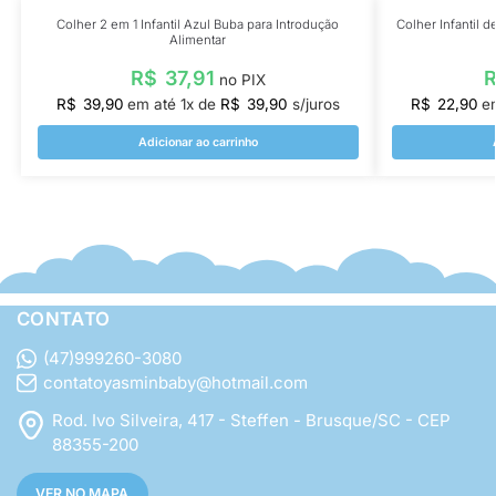
Colher 2 em 1 Infantil Azul Buba para Introdução
Colher Infantil
Alimentar
R$
37,91
no PIX
R$
39,90
em até
1
x de
R$
39,90
s/juros
R$
22,90
e
Adicionar ao carrinho
CONTATO
(47)999260-3080
contatoyasminbaby@hotmail.com
Rod. Ivo Silveira, 417 - Steffen - Brusque/SC - CEP
88355-200
VER NO MAPA