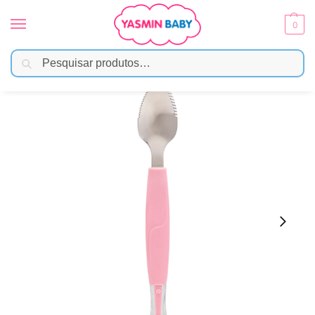
0
Pesquisar
Início
Alimentação
Pratos e Talheres
Colher 2 em 1 Infantil Rosa Buba para Introdução Alimentar
/
/
/