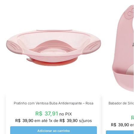
Pratinho com Ventosa Buba Antiderrapante – Rosa
Babador de Sil
R$
37,91
no PIX
R$
39,90
em até
1
x de
R$
39,90
s/juros
R$
39,90
e
Adicionar ao carrinho