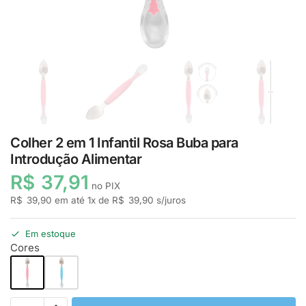
Colher 2 em 1 Infantil Rosa Buba para
Introdução Alimentar
R$
37,91
no PIX
R$
39,90
em até
1
x de
R$
39,90
s/juros
Em estoque
Cores