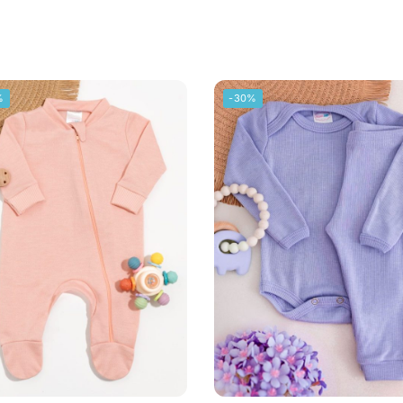
%
-30%