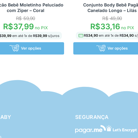
ão Bebê Moletinho Peluciado
Conjunto Body Bebê Pag
com Zíper – Coral
Canelado Longo – Lilás
R$
59,90
R$
49,90
R$
33,16
R$
37,99
no PIX
no PIX
R$
34,90
em até
1
x de
R$
34,90
s/
$
39,99
em até
1
x de
R$
39,99
s/juros
Ver opções
Ver opções
BABY
SEGURANÇA
s