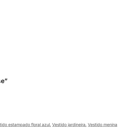
se”
tido estampado floral azul
,
Vestido jardineira
,
Vestido menina