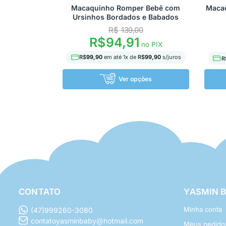
Macaquinho Romper Bebê com
Macac
Ursinhos Bordados e Babados
R$
139,00
R$
94,91
no PIX
R$
99,90
em até
1
x de
R$
99,90
s/juros
R
Ver opções
CONTATO
YASMIN 
Minha conta
(47)999260-3080
contatoyasminbaby@hotmail.com
Meus pedido