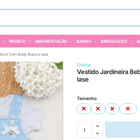
PASSEIO
AMAMENTAÇÃO
BANHO
BRINQUEDOS
A
ê Azul Com Body Branco Iase
Oferta!
Vestido Jardineira B
Iase
Tamanho
P
M
G
GG