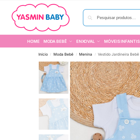
HOME
MODA BEBÊ
ENXOVAL
MÓVEIS INFANTIS
Início
Moda Bebê
Menina
Vestido Jardineira Beb
/
/
/