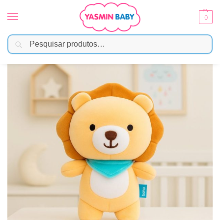
0
Pesquisar
Início
Brinquedos
Atividades Sensoriais
Turminha Soft Leão – Buba
/
/
/