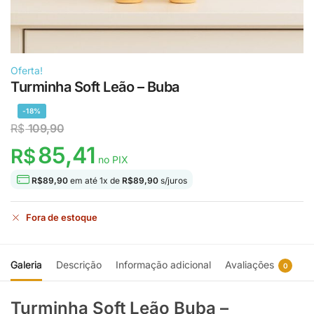
Oferta!
Turminha Soft Leão – Buba
-18%
R$
109,90
85,41
R$
no PIX
R$
89,90
em até
1
x de
R$
89,90
s/juros
Fora de estoque
Galeria
Descrição
Informação adicional
Avaliações
0
Turminha Soft Leão Buba –