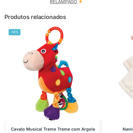
RELÂMPAGO
Produtos relacionados
-16%
Cavalo Musical Treme Treme com Argola
Nani