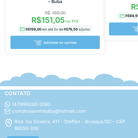
– Buba
R
R$
189,00
R$
84,9
R$
151,05
no PIX
R$
159,00
em até
2
x de
R$
79,50
s/juros
Adicionar ao carrinho
CONTATO
(47)999260-3080
contatoyasminbaby@hotmail.com
Rod. Ivo Silveira, 417 - Steffen - Brusque/SC - CEP
88355-200