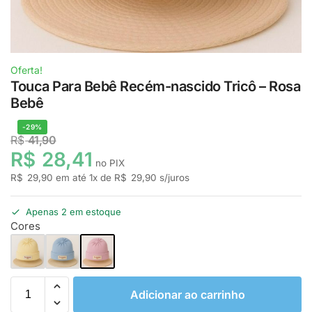
Oferta!
Touca Para Bebê Recém-nascido Tricô – Rosa
Bebê
-29%
R$
41,90
R$
28,41
no PIX
R$
29,90
em até
1
x de
R$
29,90
s/juros
Apenas 2 em estoque
Cores
Adicionar ao carrinho