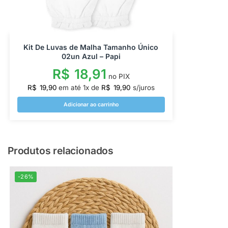
Kit De Luvas de Malha Tamanho Único
02un Azul – Papi
R$
18,91
no PIX
R$
19,90
em até
1
x de
R$
19,90
s/juros
Adicionar ao carrinho
Produtos relacionados
-26%