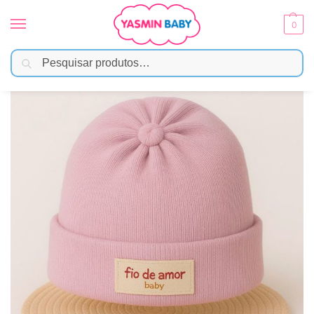
0
Pesquisar
Início
Moda Bebê
Meias e Acessórios
Touca Para Bebê Recém-nascido Tricô – Rosa Bebê
/
/
/