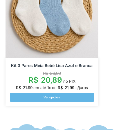
Kit 3 Pares Meia Bebê Lisa Azul e Branca
R$
29,90
R$
20,89
no PIX
R$
21,99
em até
1
x de
R$
21,99
s/juros
Ver opções