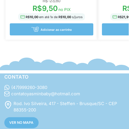
R$
23,80
R$
9,50
R
no PIX
R$
10,00
em até
1
x de
R$
10,00
s/juros
R$
21,9
Adicionar ao carrinho
CONTATO
(47)999260-3080
contatoyasminbaby@hotmail.com
Rod. Ivo Silveira, 417 - Steffen - Brusque/SC - CEP
88355-200
VER NO MAPA