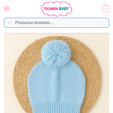
0
Pesquisar
Início
Moda Bebê
Meias e Acessórios
Touca para Bebê com Pompom Azul – Quentinha, Fofa e Estilosa
/
/
/