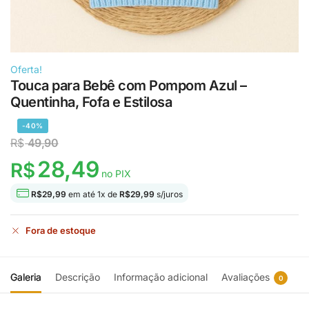
Oferta!
Touca para Bebê com Pompom Azul –
Quentinha, Fofa e Estilosa
-40%
R$
49,90
28,49
R$
no PIX
R$
29,99
em até
1
x de
R$
29,99
s/juros
Fora de estoque
Galeria
Descrição
Informação adicional
Avaliações
0