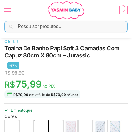
0
Pesquisar
Início
Banho
Toalha de Banho
Toalha De Banho Papi Soft 3 Camadas Com Capuz 80cm X 80cm – Jurassic
/
/
/
Oferta!
Toalha De Banho Papi Soft 3 Camadas Com
Capuz 80cm X 80cm – Jurassic
-17%
R$
96,90
75,99
R$
no PIX
R$
79,99
em até
1
x de
R$
79,99
s/juros
Em estoque
Cores