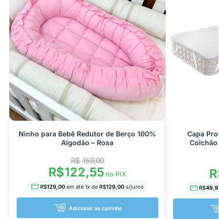
Ninho para Bebê Redutor de Berço 100%
Capa Pro
Algodão – Rosa
Colchão 
R$
159,00
R$
122,55
R
no PIX
R$
129,00
em até
1
x de
R$
129,00
s/juros
R$
49,9
Adicionar ao carrinho