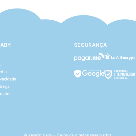
BABY
SEGURANÇA
s
enha
rivacidade
ntrega
luções
© Yasmin Baby - Todos os direitos reservados.