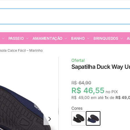
PASSEIO
AMAMENTAÇÃO
BANHO
BRINQUEDOS
A
sola Calce Fácil – Marinho
Oferta!
Sapatilha Duck Way Un
R$
64,90
R$ 46,55
no PIX
R$
49,00
em até
1
x de
R$ 49,
Cores