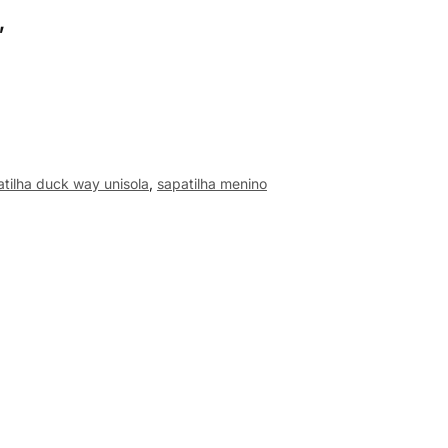
”
atilha duck way unisola
,
sapatilha menino