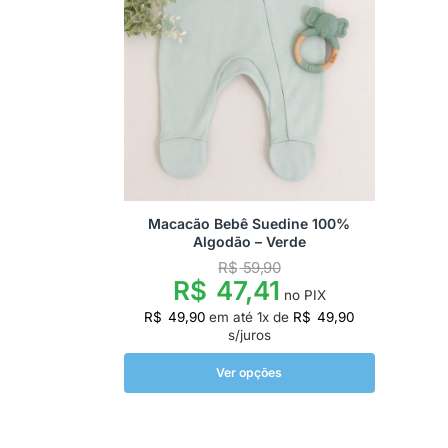
Macacão Bebê Suedine 100%
Algodão – Verde
R$
59,90
R$
47,41
no PIX
R$
49,90
em até
1
x de
R$
49,90
s/juros
Ver opções