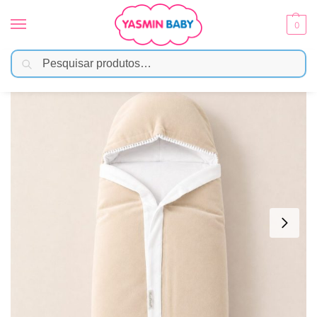
0
Pesquisar
Início
Enxoval
Mantas e Cobertores
Saco de Dormir em Plush e Algodão Com Capuz – Bege
/
/
/