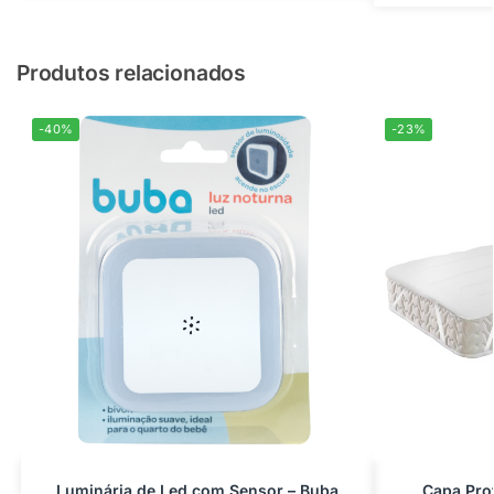
Produtos relacionados
-40%
-23%
Luminária de Led com Sensor – Buba
Capa Pro