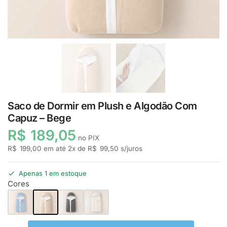
Saco de Dormir em Plush e Algodão Com
Capuz – Bege
R$
189,05
no PIX
R$
199,00
em até
2
x de
R$
99,50
s/juros
Apenas 1 em estoque
Cores