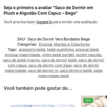
Seja o primeiro a avaliar “Saco de Dormir em
Plush e Algodão Com Capuz – Bege”
Você precisa fazer
logged in
para enviar uma avaliação.
SKU:
Saco de Dormir Vera Bordados Bege
Categorias:
Enxoval
,
Mantas e Cobertores
Tags:
acessório bebê
,
bebê quentinho
,
enxoval bebê
,
enxoval maternidade
,
ninho bebê portátil
,
recém nascido
,
saco de bebê inverno
,
saco de dormir bebê
,
saco de dormir
com capuz
,
saco de dormir com zíper
,
saco de dormir
maternidade
,
saco de dormir rn
,
saco térmico bebê
,
saída
maternidade bebê
Você também pode gostar de...
-19%