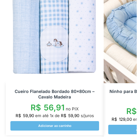
Cueiro Flanelado Bordado 80x80cm –
Ninho para 
Cavalo Madeira
R$
56,91
no PIX
R$
R$
59,90
em até
1
x de
R$
59,90
s/juros
R$
129,00
e
Adicionar ao carrinho