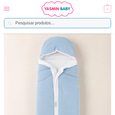
0
Pesquisar
Início
Enxoval
Mantas e Cobertores
Saco de Dormir em Algodão Ultra Soft Com Capuz – Azul
/
/
/