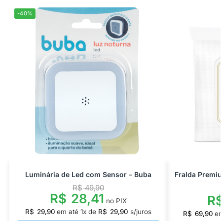
-40%
Luminária de Led com Sensor – Buba
Fralda Premi
R$
49,90
R$
28,41
R
no PIX
R$
29,90
em até
1
x de
R$
29,90
s/juros
R$
69,90
e