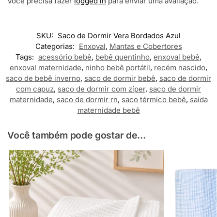
Você precisa fazer
logged in
para enviar uma avaliação.
SKU:
Saco de Dormir Vera Bordados Azul
Categorias:
Enxoval
,
Mantas e Cobertores
Tags:
acessório bebê
,
bebê quentinho
,
enxoval bebê
,
enxoval maternidade
,
ninho bebê portátil
,
recém nascido
,
saco de bebê inverno
,
saco de dormir bebê
,
saco de dormir
com capuz
,
saco de dormir com zíper
,
saco de dormir
maternidade
,
saco de dormir rn
,
saco térmico bebê
,
saída
maternidade bebê
Você também pode gostar de...