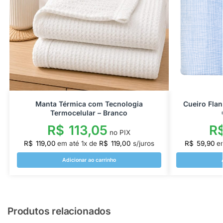
Manta Térmica com Tecnologia
Cueiro Fla
Termocelular – Branco
R$
113,05
R
no PIX
R$
119,00
em até
1
x de
R$
119,00
s/juros
R$
59,90
e
Adicionar ao carrinho
Produtos relacionados