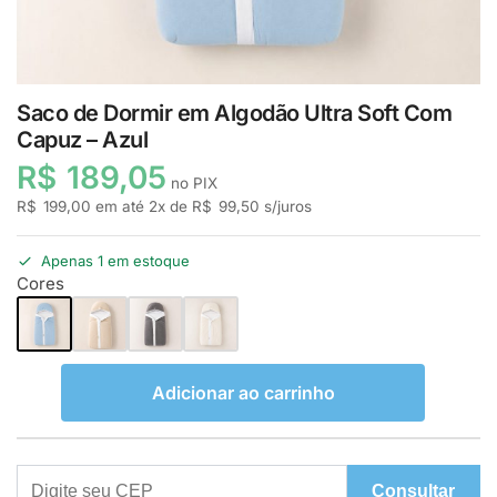
Saco de Dormir em Algodão Ultra Soft Com
Capuz – Azul
R$
189,05
no PIX
R$
199,00
em até
2
x de
R$
99,50
s/juros
Apenas 1 em estoque
Cores
Adicionar ao carrinho
Consultar