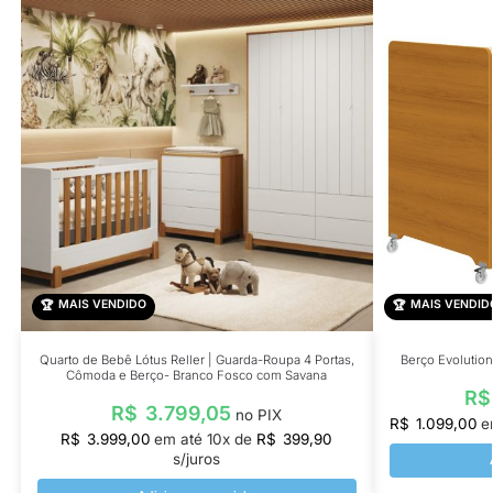
MAIS VENDIDO
MAIS VENDID
Quarto de Bebê Lótus Reller | Guarda-Roupa 4 Portas,
Berço Evolutio
Cômoda e Berço- Branco Fosco com Savana
R$
R$
3.799,05
no PIX
R$
1.099,00
e
R$
3.999,00
em até
10
x de
R$
399,90
s/juros