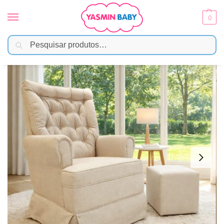
0
Pesquisar
Início
Móveis Infantis
Poltrona
Poltrona Amamentação Eloisa Balanço com Puff – Linho
/
/
/