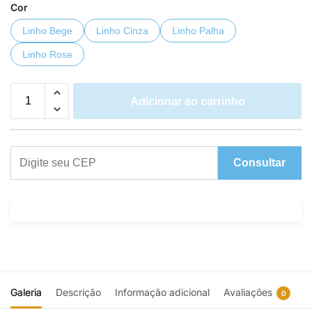
Cor
Linho Bege
Linho Cinza
Linho Palha
Linho Rose
Adicionar ao carrinho
Consultar
Galeria
Descrição
Informação adicional
Avaliações
0