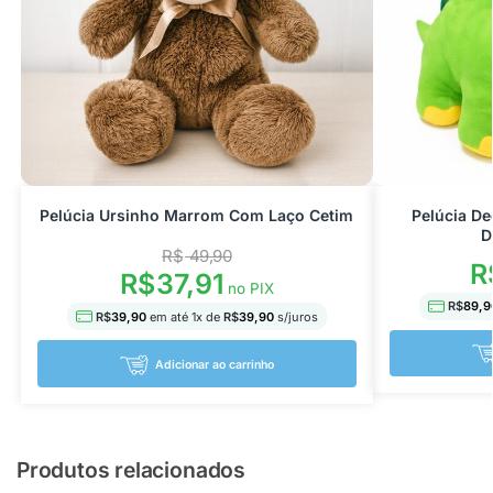
Pelúcia Ursinho Marrom Com Laço Cetim
Pelúcia De
D
R$
49,90
R
R$
37,91
no PIX
R$
89,9
R$
39,90
em até
1
x de
R$
39,90
s/juros
Adicionar ao carrinho
Produtos relacionados