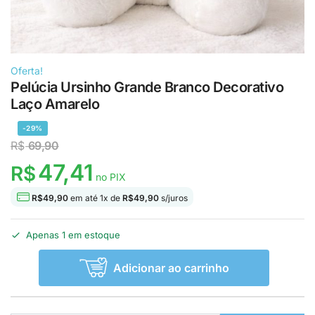
Oferta!
Pelúcia Ursinho Grande Branco Decorativo
Laço Amarelo
-29%
R$
69,90
47,41
R$
no PIX
R$
49,90
em até
1
x de
R$
49,90
s/juros
Apenas 1 em estoque
Adicionar ao carrinho