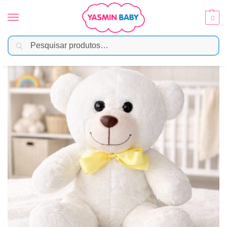
0
Pesquisar
Início
Brinquedos
Pelúcias
Pelúcia Ursinho Grande Branco Decorativo Laço Amarelo
/
/
/