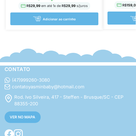
R$
159,0
R$
29,99
em até
1
x de
R$
29,99
s/juros
Adicionar ao carrinho
CONTATO
(47)999260-3080
contatoyasminbaby@hotmail.com
Rod. Ivo Silveira, 417 - Steffen - Brusque/SC - CEP
88355-200
VER NO MAPA