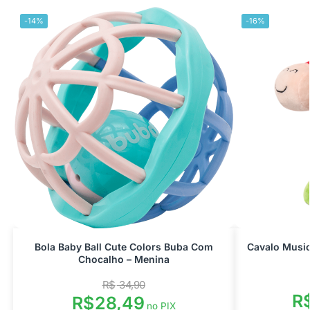
-14%
-16%
Bola Baby Ball Cute Colors Buba Com
Cavalo Musi
Chocalho – Menina
R$
34,90
R
R$
28,49
no PIX