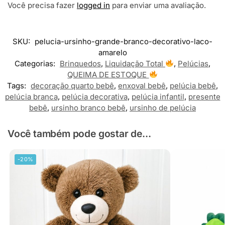
Você precisa fazer
logged in
para enviar uma avaliação.
SKU:
pelucia-ursinho-grande-branco-decorativo-laco-
amarelo
Categorias:
Brinquedos
,
Liquidação Total
,
Pelúcias
,
QUEIMA DE ESTOQUE
Tags:
decoração quarto bebê
,
enxoval bebê
,
pelúcia bebê
,
pelúcia branca
,
pelúcia decorativa
,
pelúcia infantil
,
presente
bebê
,
ursinho branco bebê
,
ursinho de pelúcia
Você também pode gostar de...
-20%